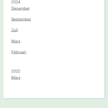
År:
2024
December
September
Juli
Mars
Februari
År:
2022
Mars