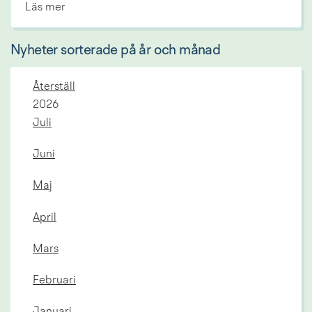
Läs mer
Nyheter sorterade på år och månad
Återställ
År:
2026
Juli
Juni
Maj
April
Mars
Februari