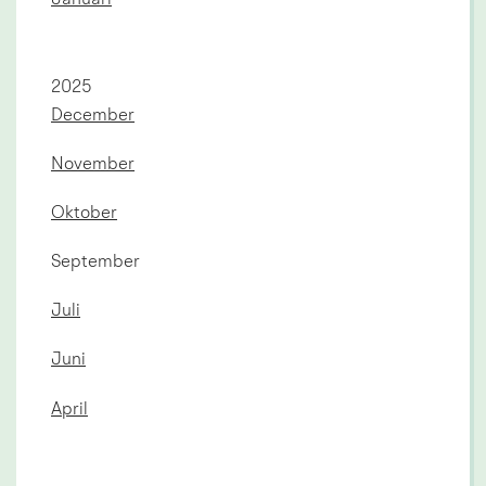
Januari
År:
2025
December
November
Oktober
September
Juli
Juni
April