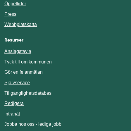
Öppettider
Press
Webbplatskarta
Resurser
Anslagstavla
Länk till annan webbplats.
Tyck till om kommunen
Gör en felanmälan
Länk till annan webbplats.
Självservice
Länk till annan webbplats.
Tillgänglighetsdatabas
Redigera
Länk till annan webbplats.
Intranät
Jobba hos oss - lediga jobb