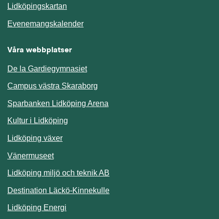
Länk till annan webbplats.
Lidköpingskartan
Länk till annan webbplats.
Evenemangskalender
Våra webbplatser
De la Gardiegymnasiet
Campus västra Skaraborg
Sparbanken Lidköping Arena
Kultur i Lidköping
Lidköping växer
Vänermuseet
Lidköping miljö och teknik AB
Länk till annan webbplats.
Destination Läckö-Kinnekulle
Länk till annan webbplats.
Lidköping Energi