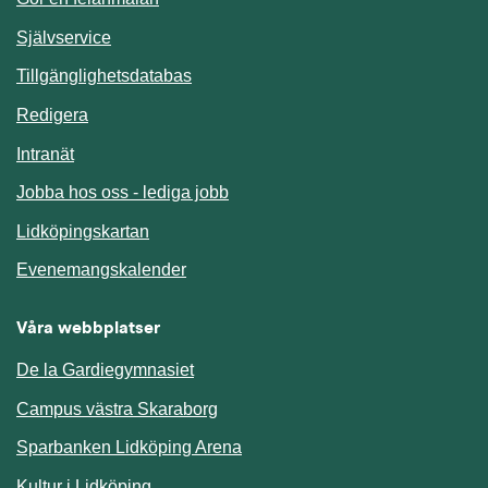
Länk till annan webbplats.
Självservice
Länk till annan webbplats.
Tillgänglighetsdatabas
Redigera
Länk till annan webbplats.
Intranät
Jobba hos oss - lediga jobb
Länk till annan webbplats.
Lidköpingskartan
Länk till annan webbplats.
Evenemangskalender
Våra webbplatser
De la Gardiegymnasiet
Campus västra Skaraborg
Sparbanken Lidköping Arena
Kultur i Lidköping