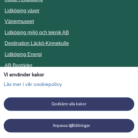
Lidköping växer
Vänermuseet
Lidköping miljö och teknik AB
Länk till annan webbplats.
Destination Läckö-Kinnekulle
Länk till annan webbplats.
Lidköping Energi
Länk till annan webbplats.
AB Bostäder
Vi använder kakor
Följ oss i sociala medier
Läs mer i vår cookiepolicy
Godkänn alla kakor
Facebook
Instagram
Linkedin
Anpassa inställningar
Driftmeddelanden