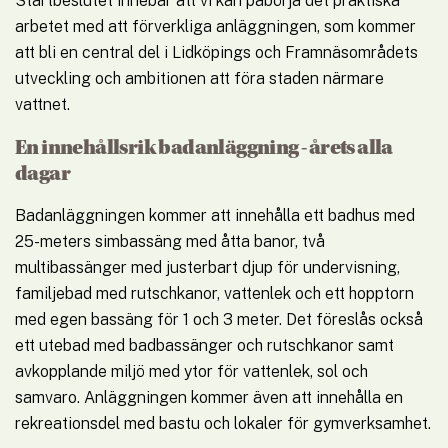
Startbeslutet innebär att vi kan påbörja det praktiska 
arbetet med att förverkliga anläggningen, som kommer 
att bli en central del i Lidköpings och Framnäsområdets 
utveckling och ambitionen att föra staden närmare 
vattnet.
En innehållsrik badanläggning - årets alla 
dagar
Badanläggningen kommer att innehålla ett badhus med 
25-meters simbassäng med åtta banor, två 
multibassänger med justerbart djup för undervisning, 
familjebad med rutschkanor, vattenlek och ett hopptorn 
med egen bassäng för 1 och 3 meter. Det föreslås också 
ett utebad med badbassänger och rutschkanor samt 
avkopplande miljö med ytor för vattenlek, sol och 
samvaro. Anläggningen kommer även att innehålla en 
rekreationsdel med bastu och lokaler för gymverksamhet.