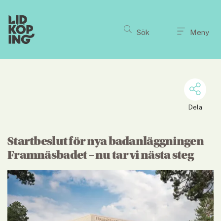
Till innehållet på sidan
Sök
Meny
Dela
Startbeslut för nya badanläggningen 
Framnäsbadet – nu tar vi nästa steg