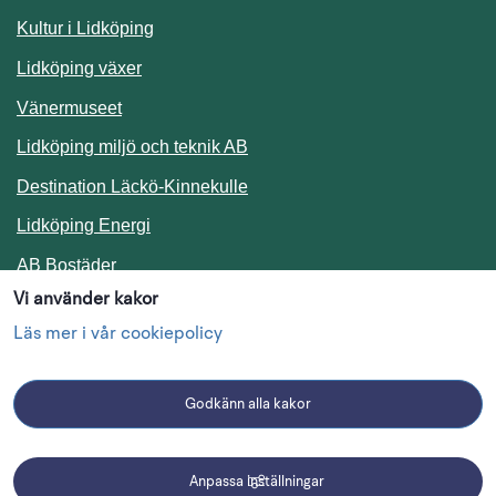
Kultur i Lidköping
Lidköping växer
Vänermuseet
Lidköping miljö och teknik AB
Länk till annan webbplats.
Destination Läckö-Kinnekulle
Länk till annan webbplats.
Lidköping Energi
Länk till annan webbplats.
AB Bostäder
Vi använder kakor
Följ oss i sociala medier
Läs mer i vår cookiepolicy
Godkänn alla kakor
Facebook
Instagram
Linkedin
Anpassa inställningar