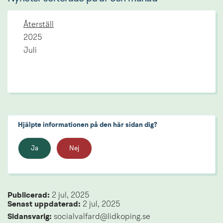
Återställ
År:
2025
Juli
Hjälpte informationen på den här sidan dig?
Ja
Nej
Publicerad: 
2 jul, 2025
Senast uppdaterad: 
2 jul, 2025
Sidansvarig:
 socialvalfard@lidkoping.se