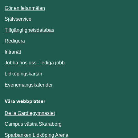
Gör en felanmälan
Länk till annan webbplats.
Självservice
Länk till annan webbplats.
Tillgänglighetsdatabas
Redigera
Länk till annan webbplats.
Intranät
Jobba hos oss - lediga jobb
Länk till annan webbplats.
Lidköpingskartan
Länk till annan webbplats.
Evenemangskalender
Våra webbplatser
De la Gardiegymnasiet
Campus västra Skaraborg
Sparbanken Lidköping Arena