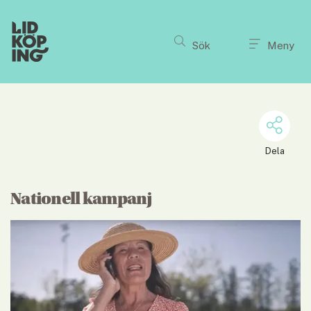
Till innehållet på sidan
Sök
Meny
Dela
Nationell kampanj