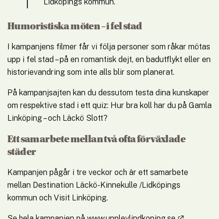
Lidköpings kommun.
Humoristiska möten – i fel stad
I kampanjens filmer får vi följa personer som råkar mötas 
upp i fel stad – på en romantisk dejt, en badutflykt eller en 
historievandring som inte alls blir som planerat.
På kampanjsajten kan du dessutom testa dina kunskaper 
om respektive stad i ett quiz: Hur bra koll har du på Gamla 
Linköping – och Läckö Slott?
Ett samarbete mellan två ofta förväxlade 
städer
Kampanjen pågår i tre veckor och är ett samarbete 
mellan Destination Läckö-Kinnekulle /Lidköpings 
kommun och Visit Linköping.
Länk till
Se hela kampanjen på 
www.upplevlindkoping.se