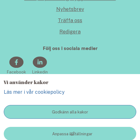
Nyhetsbrev
Träffa oss
Redigera
Följ oss i sociala medier
Facebook
Linkedin
Vi använder kakor
Läs mer i vår cookiepolicy
Godkänn alla kakor
KONTAKT
Anpassa inställningar
Lidköping växer - en webbplats inom Lidköping kommun