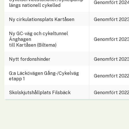
Genomfört 202
längs nationell cykelled
Ny cirkulationsplats Kartåsen
Genomfört 202
Ny GC-väg och cykeltunnel 
Änghagen
Genomfört 202
till Kartåsen (Biltema)
Nytt fordonshinder
Genomfört 202
G:a Läckövägen Gång-/Cykelväg 
Genomfört 202
etapp 1
Skolskjutshållplats Filsbäck
Genomfört 202