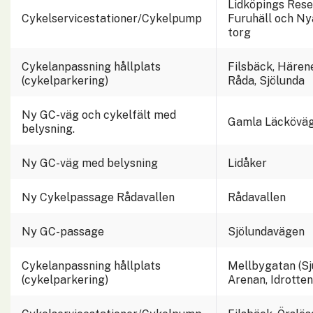
Lidköpings Rese
Cykelservicestationer/Cykelpump
Furuhäll och Ny
torg
Cykelanpassning hållplats 
Filsbäck, Härene
(cykelparkering)
Råda, Sjölunda
Ny GC-väg och cykelfält med 
Gamla Läckövä
belysning.
Ny GC-väg med belysning
Lidåker
Ny Cykelpassage Rådavallen
Rådavallen
Ny GC-passage
Sjölundavägen
Cykelanpassning hållplats 
Mellbygatan (Sju
(cykelparkering)
Arenan, Idrotten