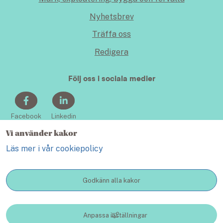
Nyhetsbrev
Träffa oss
Redigera
Följ oss i sociala medier
Facebook
Linkedin
Vi använder kakor
Läs mer i vår cookiepolicy
Godkänn alla kakor
KONTAKT
Anpassa inställningar
Lidköping växer - en webbplats inom Lidköping kommun