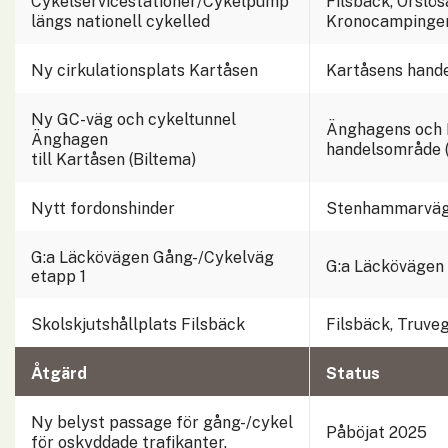
Cykelservicestationer/Cykelpump 
Filsbäck, Örslös
längs nationell cykelled
Kronocampinge
Ny cirkulationsplats Kartåsen
Kartåsens hand
Ny GC-väg och cykeltunnel 
Änghagens och 
Änghagen
handelsområde (
till Kartåsen (Biltema)
Nytt fordonshinder
Stenhammarvä
G:a Läckövägen Gång-/Cykelväg 
G:a Läckövägen
etapp 1
Skolskjutshållplats Filsbäck
Filsbäck, Truve
Åtgärd
Status
Ny belyst passage för gång-/cykel 
Påböjat 2025
för oskyddade trafikanter.