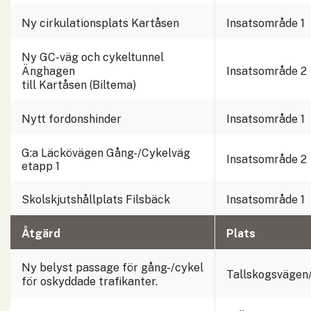
Ny cirkulationsplats Kartåsen
Insatsområde 1
Ny GC-väg och cykeltunnel 
Änghagen
Insatsområde 2
till Kartåsen (Biltema)
Nytt fordonshinder
Insatsområde 1
G:a Läckövägen Gång-/Cykelväg 
Insatsområde 2
etapp 1
Skolskjutshållplats Filsbäck
Insatsområde 1
Åtgärd
Plats
Ny belyst passage för gång-/cykel 
Tallskogsvägen
för oskyddade trafikanter.