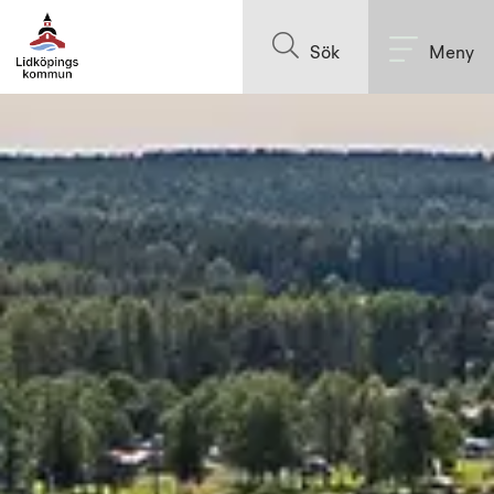
Till innehållet på sidan
Sök
Meny