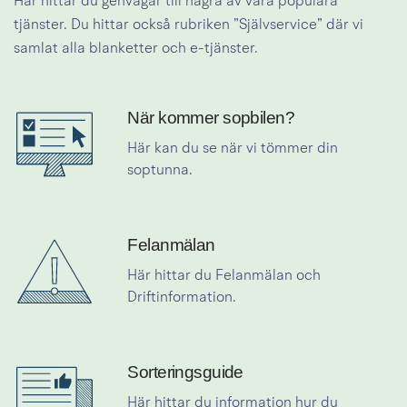
Här hittar du genvägar till några av våra populära 
tjänster. Du hittar också rubriken ”Självservice” där vi 
samlat alla blanketter och e-tjänster.
När kommer sopbilen?
Länk till tider för sopbilen
Här kan du se när vi tömmer din 
soptunna.
Felanmälan
Länk till felanmälan
Här hittar du Felanmälan och 
Driftinformation.
Sorteringsguide
Länk till sorteringsguiden
Här hittar du information hur du 