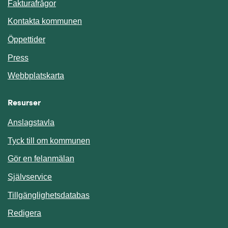
Fakturafrågor
Kontakta kommunen
Öppettider
Press
Webbplatskarta
Resurser
Anslagstavla
Länk till annan webbplats.
Tyck till om kommunen
Gör en felanmälan
Länk till annan webbplats.
Självservice
Länk till annan webbplats.
Tillgänglighetsdatabas
Redigera