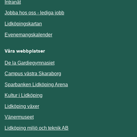
Länk till annan webbplats.
Intranät
Jobba hos oss - lediga jobb
Länk till annan webbplats.
Lidköpingskartan
Länk till annan webbplats.
Evenemangskalender
Våra webbplatser
De la Gardiegymnasiet
Campus västra Skaraborg
Sparbanken Lidköping Arena
Kultur i Lidköping
Lidköping växer
Vänermuseet
Lidköping miljö och teknik AB