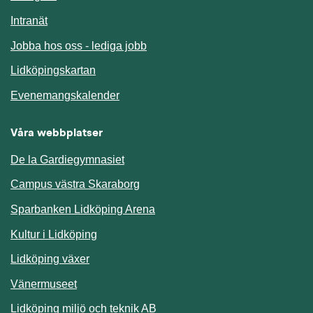
Länk till annan webbplats.
Intranät
Jobba hos oss - lediga jobb
Länk till annan webbplats.
Lidköpingskartan
Länk till annan webbplats.
Evenemangskalender
Våra webbplatser
De la Gardiegymnasiet
Campus västra Skaraborg
Sparbanken Lidköping Arena
Kultur i Lidköping
Lidköping växer
Vänermuseet
Lidköping miljö och teknik AB