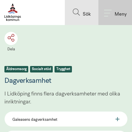
Till innehållet på sidan
Sök
Meny
Dela
Äldreomsorg
Socialt stöd
Trygghet
Dagverksamhet
I Lidköping finns flera dagverksamheter med olika 
inriktningar.
Galeasens dagverksamhet