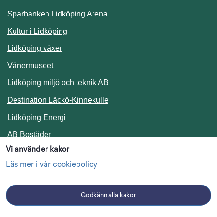
Sparbanken Lidköping Arena
Kultur i Lidköping
Lidköping växer
Vänermuseet
Lidköping miljö och teknik AB
Länk till annan webbplats.
Destination Läckö-Kinnekulle
Länk till annan webbplats.
Lidköping Energi
Länk till annan webbplats.
AB Bostäder
Vi använder kakor
Följ oss i sociala medier
Läs mer i vår cookiepolicy
Godkänn alla kakor
Facebook
Instagram
Linkedin