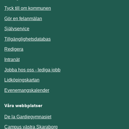
Länk till annan webbplats.
Tyck till om kommunen
Gör en felanmälan
Länk till annan webbplats.
Självservice
Länk till annan webbplats.
Tillgänglighetsdatabas
Redigera
Länk till annan webbplats.
Intranät
Jobba hos oss - lediga jobb
Länk till annan webbplats.
Lidköpingskartan
Länk till annan webbplats.
Evenemangskalender
Våra webbplatser
De la Gardiegymnasiet
Campus västra Skaraborg