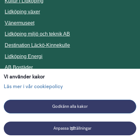
Kultur i Lidköping
Lidköping växer
Vänermuseet
Lidköping miljö och teknik AB
Länk till annan webbplats.
Destination Läckö-Kinnekulle
Länk till annan webbplats.
Lidköping Energi
Länk till annan webbplats.
AB Bostäder
Vi använder kakor
Följ oss i sociala medier
Läs mer i vår cookiepolicy
Godkänn alla kakor
Facebook
Instagram
Linkedin
Anpassa inställningar
Driftmeddelanden