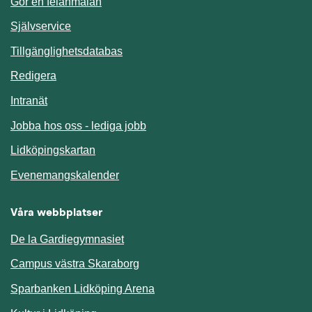
Gör en felanmälan
Länk till annan webbplats.
Självservice
Länk till annan webbplats.
Tillgänglighetsdatabas
Redigera
Länk till annan webbplats.
Intranät
Jobba hos oss - lediga jobb
Länk till annan webbplats.
Lidköpingskartan
Länk till annan webbplats.
Evenemangskalender
Våra webbplatser
De la Gardiegymnasiet
Campus västra Skaraborg
Sparbanken Lidköping Arena