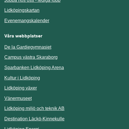
Jobba hos oss - lediga jobb
Länk till annan webbplats.
Lidköpingskartan
Länk till annan webbplats.
Evenemangskalender
Våra webbplatser
De la Gardiegymnasiet
Campus västra Skaraborg
Sparbanken Lidköping Arena
Kultur i Lidköping
Lidköping växer
Vänermuseet
Lidköping miljö och teknik AB
Länk till annan webbplats.
Destination Läckö-Kinnekulle
Länk till annan webbplats.