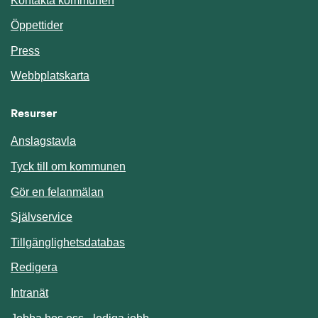
Kontakta kommunen
Öppettider
Press
Webbplatskarta
Resurser
Anslagstavla
Länk till annan webbplats.
Tyck till om kommunen
Gör en felanmälan
Länk till annan webbplats.
Självservice
Länk till annan webbplats.
Tillgänglighetsdatabas
Redigera
Länk till annan webbplats.
Intranät