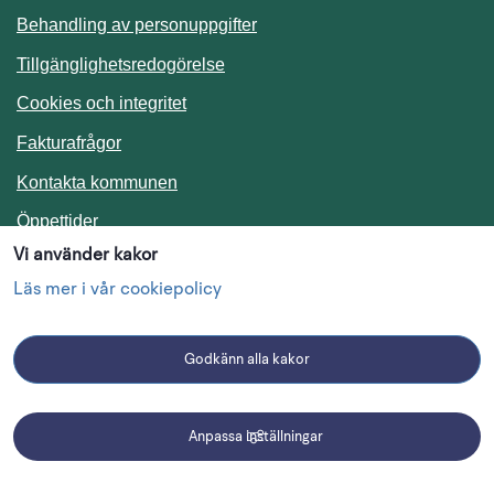
Behandling av personuppgifter
Tillgänglighetsredogörelse
Cookies och integritet
Fakturafrågor
Kontakta kommunen
Öppettider
Vi använder kakor
Press
Läs mer i vår cookiepolicy
Webbplatskarta
Resurser
Godkänn alla kakor
Anslagstavla
Länk till annan webbplats.
Anpassa inställningar
Tyck till om kommunen
Driftmeddelanden
Gör en felanmälan