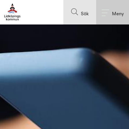
Till innehållet på sidan
Sök
Meny