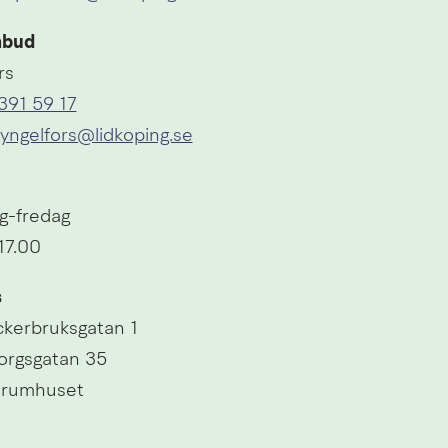
mbud
rs
391 59 17
ryngelfors@lidkoping.se
g-fredag
17.00
s
ckerbruksgatan 1 
orgsgatan 35
trumhuset