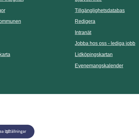
Länk t
gor
Tillgänglighetsdatabas
kommunen
Redigera
Länk till annan webbp
Intranät
Jobba hos oss - lediga jobb
Länk till an
karta
Lidköpingskartan
Länk ti
Evenemangskalender
a inställningar