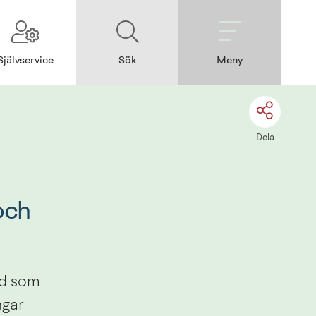
Självservice
Sök
Meny
Dela
ch 
öd som 
gar 