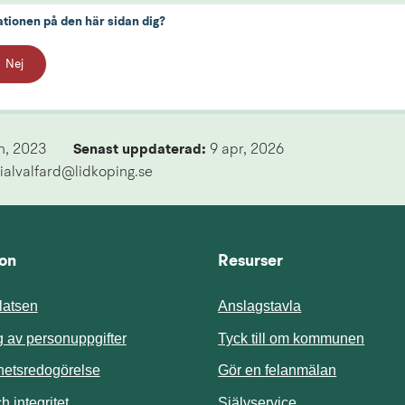
ationen på den här sidan dig?
Nej
n, 2023
Senast uppdaterad: 
9 apr, 2026
ialvalfard@lidkoping.se
ion
Resurser
atsen
Anslagstavla
Länk t
 av personuppgifter
Tyck till om kommunen
ghetsredogörelse
Gör en felanmälan
Länk till annan 
 integritet
Självservice