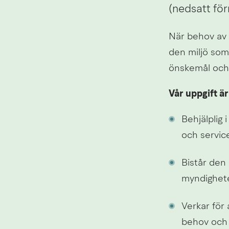
(nedsatt för
När behov av 
den miljö som 
önskemål och 
Vår uppgift är 
Behjälplig 
och servic
Bistår den
myndighet
Verkar för 
behov och l