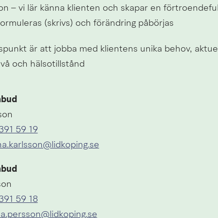
on – vi lär känna klienten och skapar en förtroendefull
ormuleras (skrivs) och förändring påbörjas
punkt är att jobba med klientens unika behov, aktuel
vå och hälsotillstånd
mbud
son
391 59 19
na.karlsson@lidkoping.se
mbud
son
391 59 18
la.persson@lidkoping.se