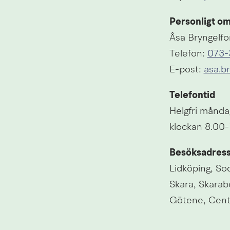
Personligt o
Åsa Bryngelfo
Telefon: 
073-
E-post: 
asa.b
Telefontid
Helgfri månda
klockan 8.00-
Besöksadres
Lidköping, So
Skara, Skarab
Götene, Cen