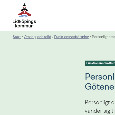
Start
Omsorg och stöd
Funktionsnedsättning
/
/
/
Personligt om
Funktionsnedsättni
Personl
Götene
Personligt o
vänder sig t