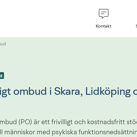
Kontakt
bud
ng
igt ombud i Skara, Lidköping o
mbud (PO) är ett frivilligt och kostnadsfritt st
ill människor med psykiska funktionsnedsättnin