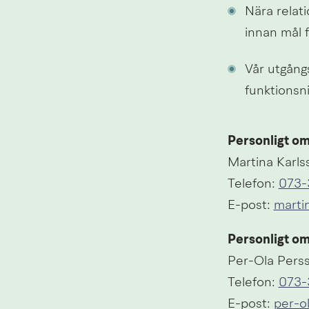
Nära relati
innan mål f
Vår utgångs
funktionsni
Personligt o
Martina Karls
Telefon: 
073-
E-post: 
marti
Personligt o
Per-Ola Pers
Telefon: 
073-
E-post: 
per-o