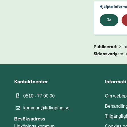
Hjälpte inform
Ja
Publicerad: 
2 ja
Sidansvarig:
 soc
Kontaktcenter
Informat
0510 - 77 00 00
Om webbpl
Behandling
kommun@lidkoping.se
Tillgängli
Besöksadress
Cookies och
Lidköpings kommun