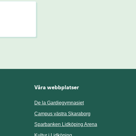
Våra webbplatser
De la Gardiegymnasiet
ill annan webbplats.
Campus västra Skaraborg
Sparbanken Lidköping Arena
webbplats.
Kultur i Lidköping