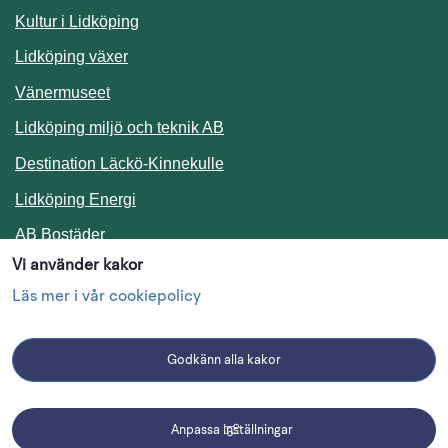
Kultur i Lidköping
Lidköping växer
Vänermuseet
Lidköping miljö och teknik AB
Länk till annan webbplats.
Destination Läckö-Kinnekulle
Länk till annan webbplats.
Lidköping Energi
Länk till annan webbplats.
AB Bostäder
Vi använder kakor
Följ oss i sociala medier
Läs mer i vår cookiepolicy
Godkänn alla kakor
Facebook
Instagram
Linkedin
Anpassa inställningar