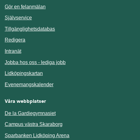
Gör en felanmälan
Länk till annan webbplats.
Självservice
Länk till annan webbplats.
Tillgänglighetsdatabas
Redigera
Länk till annan webbplats.
Intranät
Jobba hos oss - lediga jobb
Länk till annan webbplats.
Lidköpingskartan
Länk till annan webbplats.
Evenemangskalender
Våra webbplatser
De la Gardiegymnasiet
Campus västra Skaraborg
Sparbanken Lidköping Arena