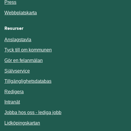
Press
Webbplatskarta
Resurser
Anslagstavla
Länk till annan webbplats.
Tyck till om kommunen
Gör en felanmälan
Länk till annan webbplats.
Självservice
Länk till annan webbplats.
Tillgänglighetsdatabas
Redigera
Länk till annan webbplats.
Intranät
Jobba hos oss - lediga jobb
Länk till annan webbplats.
Lidköpingskartan