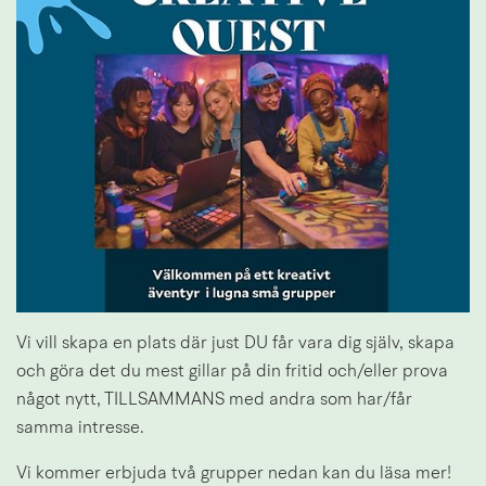
Vi vill skapa en plats där just DU får vara dig själv, skapa 
och göra det du mest gillar på din fritid och/eller prova 
något nytt, TILLSAMMANS med andra som har/får 
samma intresse.
Vi kommer erbjuda två grupper nedan kan du läsa mer!