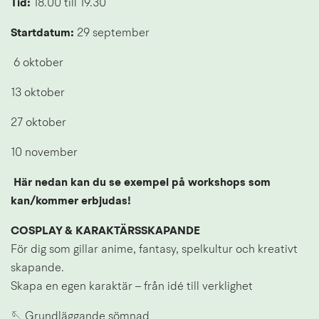
Tid: 
18.00 till 19.30
Startdatum: 
29 september
 6 oktober
13 oktober
27 oktober
10 november
Här nedan kan du se exempel på workshops som 
kan/kommer erbjudas!
COSPLAY & KARAKTÄRSSKAPANDE
För dig som gillar anime, fantasy, spelkultur och kreativt 
skapande.
Skapa en egen karaktär – från idé till verklighet
🪡 Grundläggande sömnad