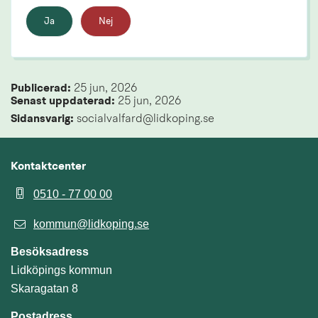
Ja
Nej
Publicerad: 
25 jun, 2026
Senast uppdaterad: 
25 jun, 2026
Sidansvarig:
 socialvalfard@lidkoping.se
Kontaktcenter
0510 - 77 00 00
kommun@lidkoping.se
Besöksadress
Lidköpings kommun
Skaragatan 8
Postadress