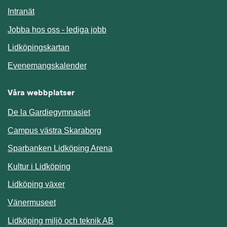
Länk till annan webbplats.
Intranät
Jobba hos oss - lediga jobb
Länk till annan webbplats.
Lidköpingskartan
Länk till annan webbplats.
Evenemangskalender
Våra webbplatser
De la Gardiegymnasiet
Campus västra Skaraborg
Sparbanken Lidköping Arena
Kultur i Lidköping
Lidköping växer
Vänermuseet
Lidköping miljö och teknik AB