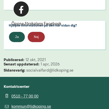
Öppna förskolans Facebook
Hjälpte informationen på den här sidan dig?
Ja
Nej
Publicerad: 
12 okt, 2021
Senast uppdaterad: 
1 apr, 2026
Sidansvarig:
 socialvalfard@lidkoping.se
Kontaktcenter
0510 - 77 00 00
kommun@lidkoping.se