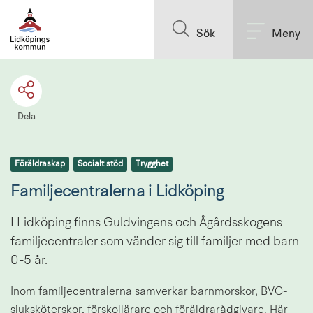
Till innehållet på sidan
Sök
Meny
Dela
Föräldraskap
Socialt stöd
Trygghet
Familjecentralerna i Lidköping
I Lidköping finns Guldvingens och Ågårdsskogens 
familjecentraler som vänder sig till familjer med barn 
0-5 år.
Inom familjecentralerna samverkar barnmorskor, BVC-
sjuksköterskor, förskollärare och föräldrarådgivare. Här 