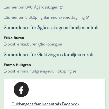
Länk till annan webbplats.
Läs mer om BVC Ågårdsskogen
Länk till a
Läs mer om Lidköping Barnmorskemottagning
Samordnare för Ågårdsskogens familjecentral:
Erika Burén
E-post: 
erika.buren@lidkoping.se
Samordnare för Guldvingens familjecentral:
Emma Hultgren
E-post: 
emma.hultgren@edu.lidkoping.se
Guldvingens familjecentrals Facebook