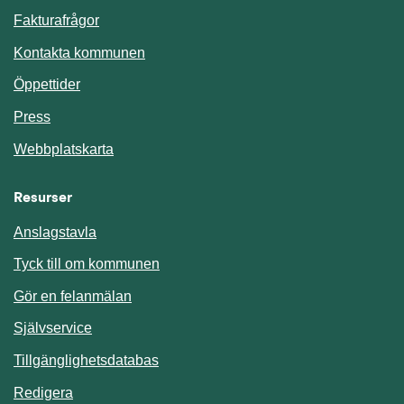
Fakturafrågor
Kontakta kommunen
Öppettider
Press
Webbplatskarta
Resurser
Anslagstavla
Länk till annan webbplats.
Tyck till om kommunen
Gör en felanmälan
Länk till annan webbplats.
Självservice
Länk till annan webbplats.
Tillgänglighetsdatabas
Redigera