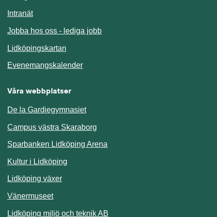
Länk till annan webbplats.
Intranät
Jobba hos oss - lediga jobb
Länk till annan webbplats.
Lidköpingskartan
Länk till annan webbplats.
Evenemangskalender
Våra webbplatser
De la Gardiegymnasiet
Campus västra Skaraborg
Sparbanken Lidköping Arena
Kultur i Lidköping
Lidköping växer
Vänermuseet
Lidköping miljö och teknik AB