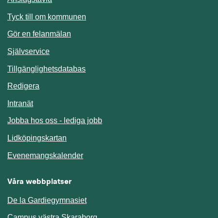
Länk till annan webbplats.
Tyck till om kommunen
Gör en felanmälan
Länk till annan webbplats.
Självservice
Länk till annan webbplats.
Tillgänglighetsdatabas
Redigera
Länk till annan webbplats.
Intranät
Jobba hos oss - lediga jobb
Länk till annan webbplats.
Lidköpingskartan
Länk till annan webbplats.
Evenemangskalender
Våra webbplatser
De la Gardiegymnasiet
Campus västra Skaraborg