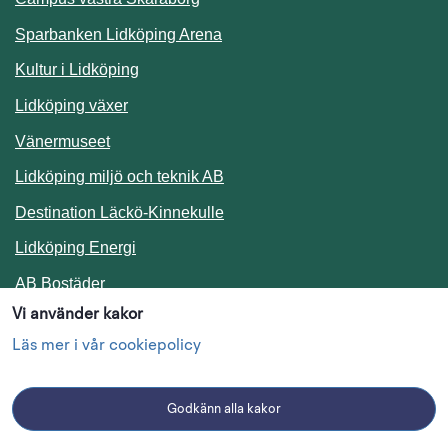
Sparbanken Lidköping Arena
Kultur i Lidköping
Lidköping växer
Vänermuseet
Lidköping miljö och teknik AB
Länk till annan webbplats.
Destination Läckö-Kinnekulle
Länk till annan webbplats.
Lidköping Energi
Länk till annan webbplats.
AB Bostäder
Vi använder kakor
Följ oss i sociala medier
Läs mer i vår cookiepolicy
Godkänn alla kakor
Facebook
Instagram
Linkedin