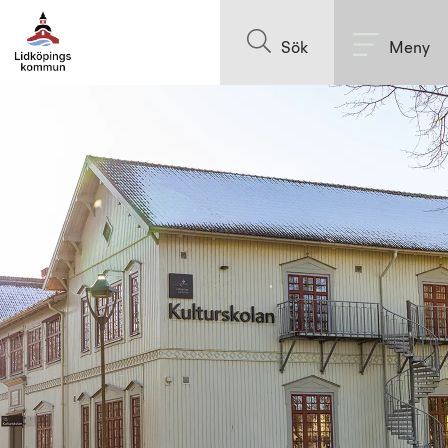
Till innehållet på sidan
Sök
Meny