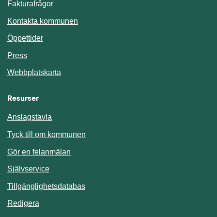
Fakturafrågor
Kontakta kommunen
Öppettider
Press
Webbplatskarta
Resurser
Anslagstavla
Länk till annan webbplats.
Tyck till om kommunen
Gör en felanmälan
Länk till annan webbplats.
Självservice
Länk till annan webbplats.
Tillgänglighetsdatabas
Redigera