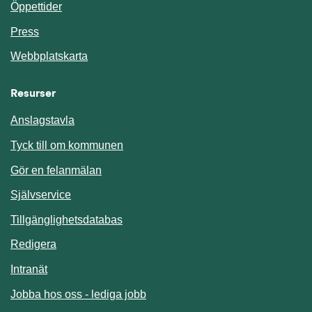
Öppettider
Press
Webbplatskarta
Resurser
Anslagstavla
Länk till annan webbplats.
Tyck till om kommunen
Gör en felanmälan
Länk till annan webbplats.
Självservice
Länk till annan webbplats.
Tillgänglighetsdatabas
Redigera
Länk till annan webbplats.
Intranät
Jobba hos oss - lediga jobb