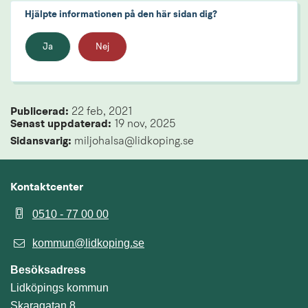
Hjälpte informationen på den här sidan dig?
Ja
Nej
Publicerad: 
22 feb, 2021
Senast uppdaterad: 
19 nov, 2025
Sidansvarig:
 miljohalsa@lidkoping.se
Kontaktcenter
0510 - 77 00 00
kommun@lidkoping.se
Besöksadress
Lidköpings kommun
Skaragatan 8