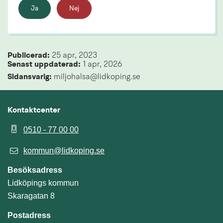
Ja
Nej
Publicerad: 
25 apr, 2023
Senast uppdaterad: 
1 apr, 2026
Sidansvarig:
 miljohalsa@lidkoping.se
Kontaktcenter
0510 - 77 00 00
kommun@lidkoping.se
Besöksadress
Lidköpings kommun
Skaragatan 8
Postadress