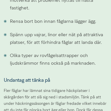
motverka att problemet flyttas till nästa 
fastighet.
Rensa bort bon innan fåglarna lägger ägg.
Spänn upp vajrar, linor eller nät på attraktiva 
platser, för att förhindra fåglar att landa där.
Olika typer av rovfågelsattrapper och 
ljudskrämmor finns också på marknaden.
Undantag att tänka på
Fler fåglar har lämnat sina tidigare häckplatser i 
skärgården för att slå sig ned i stadsmiljön. Tänk på att 
under häckningssäsongen är fåglar fredade vilket innebär 
att du inte får plocka bort ägg eller bon. Dock får dessa 