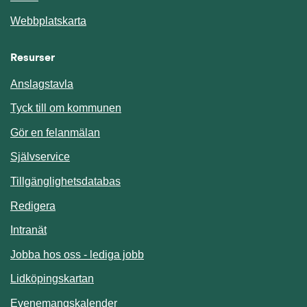
Webbplatskarta
Resurser
Anslagstavla
Länk till annan webbplats.
Tyck till om kommunen
Gör en felanmälan
Länk till annan webbplats.
Självservice
Länk till annan webbplats.
Tillgänglighetsdatabas
Redigera
Länk till annan webbplats.
Intranät
Jobba hos oss - lediga jobb
Länk till annan webbplats.
Lidköpingskartan
Länk till annan webbplats.
Evenemangskalender