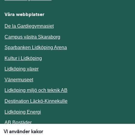
Våra webbplatser
De la Gardiegymnasiet
Campus västra Skaraborg
Sparbanken Lidköping Arena
Kultur i Lidköping
Lidköping växer
Vänermuseet
Lidköping miljö och teknik AB
Länk till annan webbplats.
Destination Läckö-Kinnekulle
Länk till annan webbplats.
Lidköping Energi
Länk till annan webbplats.
AB Bostäder
Vi använder kakor