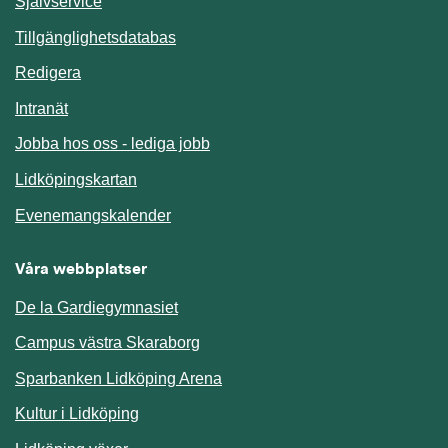
Länk till annan webbplats.
Självservice
Länk till annan webbplats.
Tillgänglighetsdatabas
Redigera
Länk till annan webbplats.
Intranät
Jobba hos oss - lediga jobb
Länk till annan webbplats.
Lidköpingskartan
Länk till annan webbplats.
Evenemangskalender
Våra webbplatser
De la Gardiegymnasiet
Campus västra Skaraborg
Sparbanken Lidköping Arena
Kultur i Lidköping