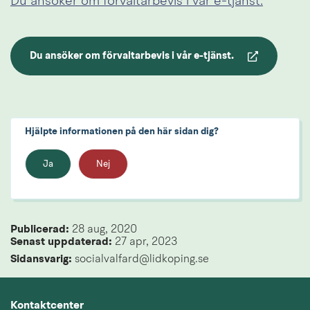
Du ansöker om förvaltarbevis i vår e-tjänst.
Du ansöker om förvaltarbevis i vår e-tjänst.
Länk till annan webbplats.
Hjälpte informationen på den här sidan dig?
Ja
Nej
Publicerad: 
28 aug, 2020
Senast uppdaterad: 
27 apr, 2023
Sidansvarig:
 socialvalfard@lidkoping.se
Kontaktcenter