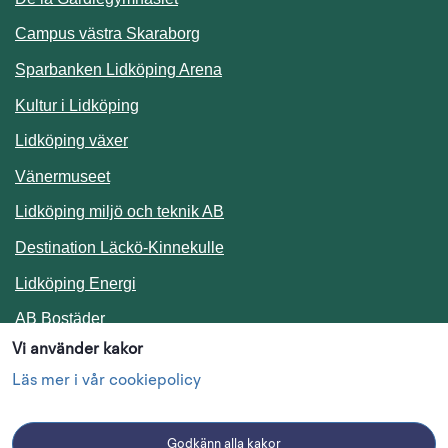
Campus västra Skaraborg
Sparbanken Lidköping Arena
Kultur i Lidköping
Lidköping växer
Vänermuseet
Lidköping miljö och teknik AB
Länk till annan webbplats.
Destination Läckö-Kinnekulle
Länk till annan webbplats.
Lidköping Energi
Länk till annan webbplats.
AB Bostäder
Vi använder kakor
Följ oss i sociala medier
Läs mer i vår cookiepolicy
Godkänn alla kakor
Facebook
Instagram
Linkedin