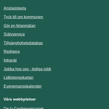
Anslagstavla
Länk till annan webbplats.
Tyck till om kommunen
Gör en felanmälan
Länk till annan webbplats.
Självservice
Länk till annan webbplats.
Tillgänglighetsdatabas
Redigera
Länk till annan webbplats.
Intranät
Jobba hos oss - lediga jobb
Länk till annan webbplats.
Lidköpingskartan
Länk till annan webbplats.
Evenemangskalender
Våra webbplatser
De la Gardiegymnasiet