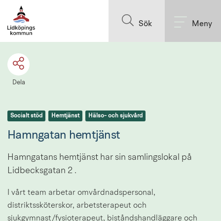
Till innehållet på sidan
Sök
Meny
Dela
Socialt stöd
Hemtjänst
Hälso- och sjukvård
Hamngatan hemtjänst
Hamngatans hemtjänst har sin samlingslokal på 
Lidbecksgatan 2 .
I vårt team arbetar omvårdnadspersonal, 
distriktssköterskor, arbetsterapeut och 
sjukgymnast/fysioterapeut, biståndshandläggare och 