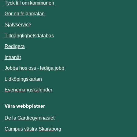
Länk till annan webbplats.
Tyck till om kommunen
Gör en felanmälan
Länk till annan webbplats.
Självservice
Länk till annan webbplats.
Tillgänglighetsdatabas
Redigera
Länk till annan webbplats.
Intranät
Jobba hos oss - lediga jobb
Länk till annan webbplats.
Lidköpingskartan
Länk till annan webbplats.
Evenemangskalender
Våra webbplatser
De la Gardiegymnasiet
Campus västra Skaraborg