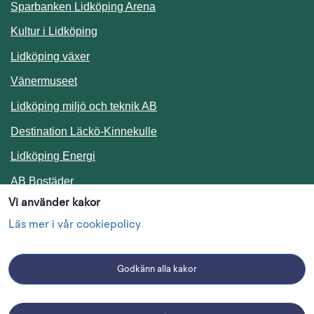
Sparbanken Lidköping Arena
Kultur i Lidköping
Lidköping växer
Vänermuseet
Lidköping miljö och teknik AB
Länk till annan webbplats.
Destination Läckö-Kinnekulle
Länk till annan webbplats.
Lidköping Energi
Länk till annan webbplats.
AB Bostäder
Vi använder kakor
Följ oss i sociala medier
Läs mer i vår cookiepolicy
Godkänn alla kakor
Facebook
Instagram
Linkedin