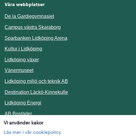
Våra webbplatser
De la Gardiegymnasiet
Campus västra Skaraborg
Sparbanken Lidköping Arena
Kultur i Lidköping
Lidköping växer
Vänermuseet
Lidköping miljö och teknik AB
Länk till annan webbplats.
Destination Läckö-Kinnekulle
Länk till annan webbplats.
Lidköping Energi
Länk till annan webbplats.
AB Bostäder
Vi använder kakor
Följ oss i sociala medier
Läs mer i vår cookiepolicy