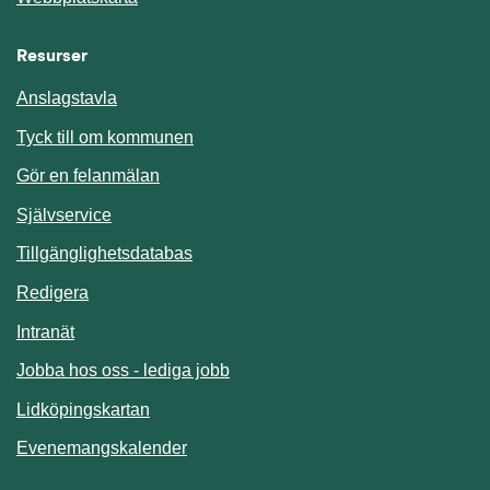
Resurser
Anslagstavla
Länk till annan webbplats.
Tyck till om kommunen
Gör en felanmälan
Länk till annan webbplats.
Självservice
Länk till annan webbplats.
Tillgänglighetsdatabas
Redigera
Länk till annan webbplats.
Intranät
Jobba hos oss - lediga jobb
Länk till annan webbplats.
Lidköpingskartan
Länk till annan webbplats.
Evenemangskalender