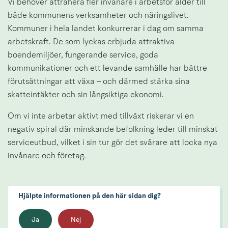
Vi behöver attrahera fler invånare i arbetsför ålder till 
både kommunens verksamheter och näringslivet. 
Kommuner i hela landet konkurrerar i dag om samma 
arbetskraft. De som lyckas erbjuda attraktiva 
boendemiljöer, fungerande service, goda 
kommunikationer och ett levande samhälle har bättre 
förutsättningar att växa – och därmed stärka sina 
skatteintäkter och sin långsiktiga ekonomi.
Om vi inte arbetar aktivt med tillväxt riskerar vi en 
negativ spiral där minskande befolkning leder till minskat 
serviceutbud, vilket i sin tur gör det svårare att locka nya 
invånare och företag.
Hjälpte informationen på den här sidan dig?
Ja
Nej