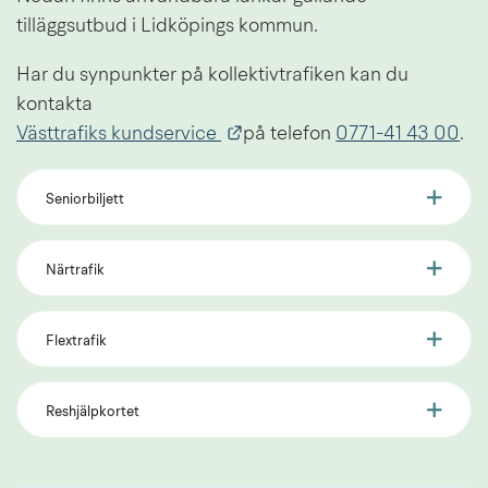
tilläggsutbud i Lidköpings kommun.
Har du synpunkter på kollektivtrafiken kan du 
kontakta 
Länk till annan webbplats.
Västtrafiks kundservice 
på telefon 
0771-41 43 00
.
Seniorbiljett
Närtrafik
Flextrafik
Reshjälpkortet