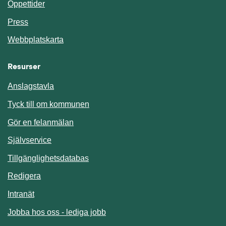
Öppettider
Press
Webbplatskarta
Resurser
Anslagstavla
Länk till annan webbplats.
Tyck till om kommunen
Gör en felanmälan
Länk till annan webbplats.
Självservice
Länk till annan webbplats.
Tillgänglighetsdatabas
Redigera
Länk till annan webbplats.
Intranät
Jobba hos oss - lediga jobb