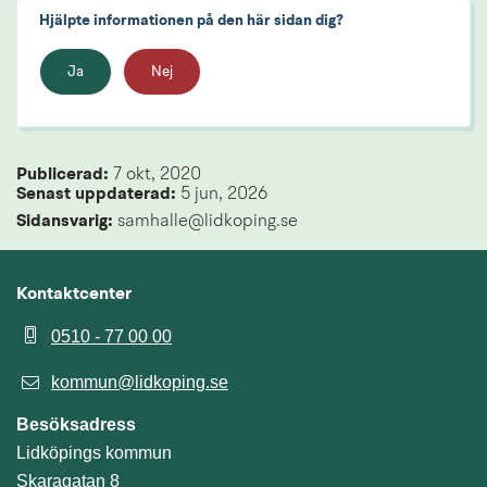
Hjälpte informationen på den här sidan dig?
Ja
Nej
Publicerad: 
7 okt, 2020
Senast uppdaterad: 
5 jun, 2026
Sidansvarig:
 samhalle@lidkoping.se
Kontaktcenter
0510 - 77 00 00
kommun@lidkoping.se
Besöksadress
Lidköpings kommun
Skaragatan 8