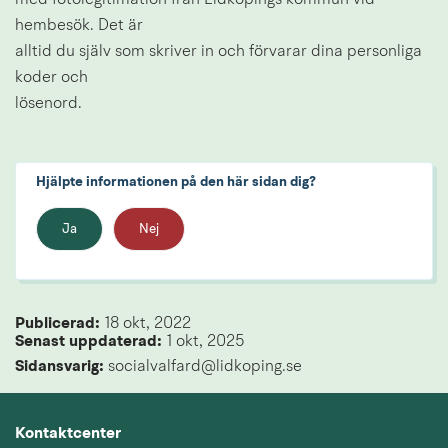
med fotolegitimation från Lidköpings kommun vid 
hembesök. Det är
alltid du själv som skriver in och förvarar dina personliga 
koder och
lösenord.
Hjälpte informationen på den här sidan dig?
Ja
Nej
Publicerad: 
18 okt, 2022
Senast uppdaterad: 
1 okt, 2025
Sidansvarig:
 socialvalfard@lidkoping.se
Kontaktcenter