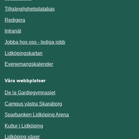
Länk till annan webbplats.
Tillgänglighetsdatabas
Redigera
Länk till annan webbplats.
Intranät
Jobba hos oss - lediga jobb
Länk till annan webbplats.
Lidköpingskartan
Länk till annan webbplats.
Evenemangskalender
Våra webbplatser
De la Gardiegymnasiet
Campus västra Skaraborg
Sparbanken Lidköping Arena
Kultur i Lidköping
Lidköping växer