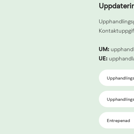
Uppdateri
Upphandlings
Kontaktuppgift
UM:
 upphand
UE:
 upphandl
Upphandling
Upphandling
Entrepenad