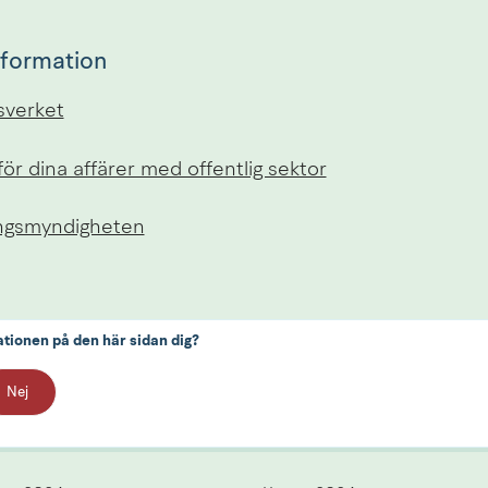
nformation
sverket
 för dina affärer med offentlig sektor
ngsmyndigheten
ationen på den här sidan dig?
Nej