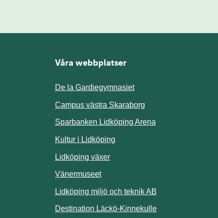
Våra webbplatser
De la Gardiegymnasiet
ill annan webbplats.
Campus västra Skaraborg
Sparbanken Lidköping Arena
webbplats.
Kultur i Lidköping
ill annan webbplats.
Lidköping växer
Vänermuseet
lats.
Lidköping miljö och teknik AB
Länk till annan w
Destination Läckö-Kinnekulle