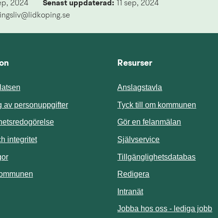
ep, 2024
Senast uppdaterad: 
11 sep, 2024
ingsliv@lidkoping.se
ion
Resurser
atsen
Anslagstavla
Länk t
 av personuppgifter
Tyck till om kommunen
ghetsredogörelse
Gör en felanmälan
Länk till annan 
 integritet
Självservice
Länk t
gor
Tillgänglighetsdatabas
kommunen
Redigera
Länk till annan webbp
Intranät
Jobba hos oss - lediga jobb