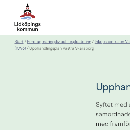
Start
Företag, näringsliv och exploatering
Inköpscentralen Vä
/
/
(ICV6)
/
Upphandlingsplan Västra Skaraborg
Upphand
Syftet med 
samordnade 
med framförh