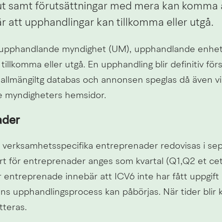
ut samt förutsättningar med mera kan komma a
är att upphandlingar kan tillkomma eller utgå.
upphandlande myndighet (UM), upphandlande enhet (
tillkomma eller utgå. En upphandling blir definitiv först
 allmängiltg databas och annonsen speglas då även vi
 myndigheters hemsidor.
ader
verksamhetsspecifika entreprenader redovisas i separa
rt för entreprenader anges som kvartal (Q1,Q2 et cete
r entreprenade innebär att ICV6 inte har fått uppgift
s upphandlingsprocess kan påbörjas. När tider blir
teras.