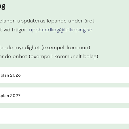
ng
planen uppdateras löpande under året.
 vid frågor: 
upphandling@lidkoping.se
lande myndighet (exempel: kommun)
ande enhet (exempel: kommunalt bolag)
splan 2026
splan 2027