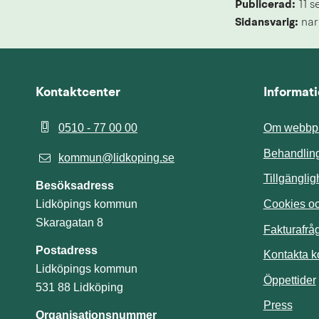
Publicerad: 
11 s
Sidansvarig:
 nar
Kontaktcenter
Informat
0510 - 77 00 00
Om webbpl
Behandling
kommun@lidkoping.se
Tillgängli
Besöksadress
Cookies och
Lidköpings kommun
Skaragatan 8
Fakturafrå
Postadress
Kontakta 
Lidköpings kommun
Öppettider
531 88 Lidköping
Press
Organisationsnummer