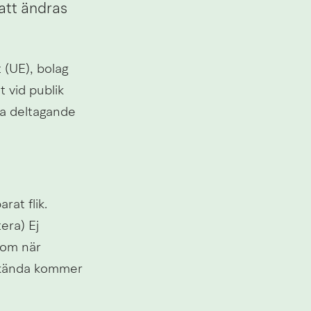
tt ändras 
UE), bolag 
 vid publik 
a deltagande 
t flik. 
ra) Ej 
 om när 
 kända kommer 