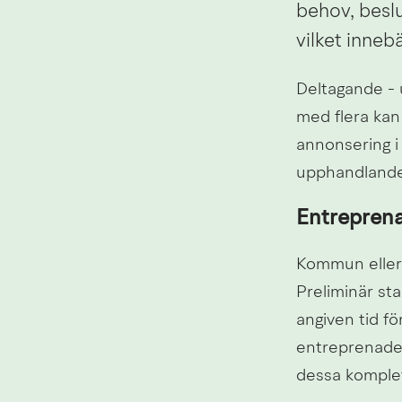
behov, besl
vilket inneb
Deltagande - 
med flera kan 
annonsering i
upphandlande
Entrepren
Kommun eller 
Preliminär sta
angiven tid fö
entreprenaden
dessa komplet