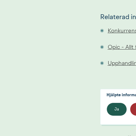
Relaterad i
Konkurren
Opic - Allt
Upphandli
Hjälpte inform
Ja