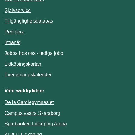
Länk till annan webbplats.
Självservice
Länk till annan webbplats.
Tillgänglighetsdatabas
Redigera
Länk till annan webbplats.
Intranät
Jobba hos oss - lediga jobb
Länk till annan webbplats.
Lidköpingskartan
Länk till annan webbplats.
Evenemangskalender
Våra webbplatser
De la Gardiegymnasiet
Campus västra Skaraborg
Sparbanken Lidköping Arena
Kultur i Lidköping