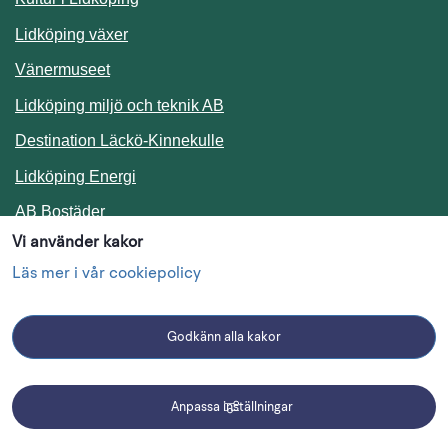
Lidköping växer
Vänermuseet
Lidköping miljö och teknik AB
Länk till annan webbplats.
Destination Läckö-Kinnekulle
Länk till annan webbplats.
Lidköping Energi
Länk till annan webbplats.
AB Bostäder
Vi använder kakor
Följ oss i sociala medier
Läs mer i vår cookiepolicy
Godkänn alla kakor
Facebook
Instagram
Linkedin
Anpassa inställningar
Driftmeddelanden