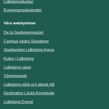
Länk till annan webbplats.
Lidköpingskartan
Länk till annan webbplats.
Evenemangskalender
Våra webbplatser
De la Gardiegymnasiet
Campus västra Skaraborg
Sparbanken Lidköping Arena
Kultur i Lidköping
Lidköping växer
Vänermuseet
Lidköping miljö och teknik AB
Länk till annan webbplats.
Destination Läckö-Kinnekulle
Länk till annan webbplats.
Lidköping Energi