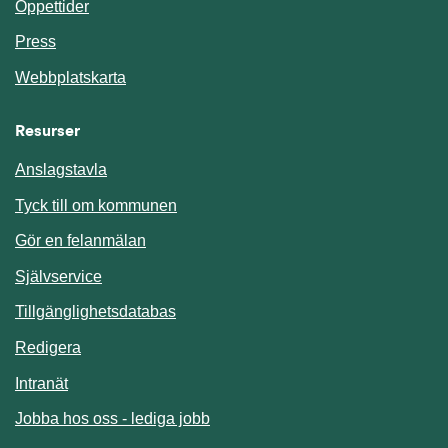
Öppettider
Press
Webbplatskarta
Resurser
Anslagstavla
Länk till annan webbplats.
Tyck till om kommunen
Gör en felanmälan
Länk till annan webbplats.
Självservice
Länk till annan webbplats.
Tillgänglighetsdatabas
Redigera
Länk till annan webbplats.
Intranät
Jobba hos oss - lediga jobb