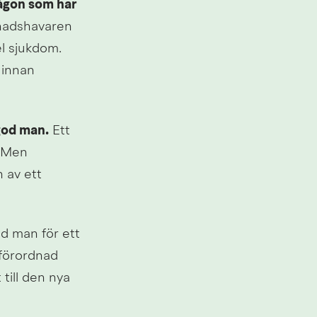
ågon som har 
nadshavaren 
l sjukdom. 
innan 
god man.
 Ett 
 Men 
 av ett 
 man för ett 
förordnad 
till den nya 