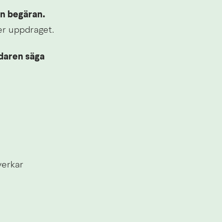
en begäran.
er uppdraget.
aren säga 
erkar 