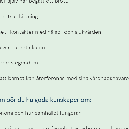
ler själv har begått ett brott.
nets utbildning.
net i kontakter med hälso- och sjukvården.
 var barnet ska bo.
arnets egendom.
 att barnet kan återförenas med sina vårdnadshavare
n bör du ha goda kunskaper om:
nomi och hur samhället fungerar.
atta situationer och erfarenhet av arbete med barn 