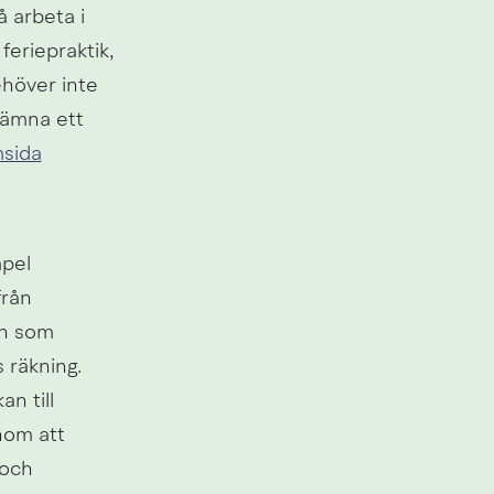
arbeta i 
eriepraktik, 
höver inte 
ämna ett 
msida
pel 
rån 
n som 
 räkning.
 till 
om att 
och 