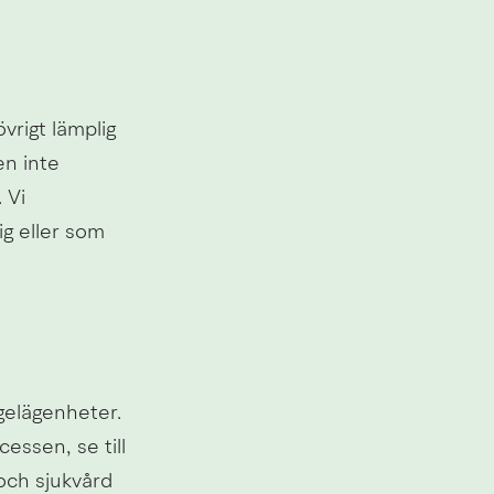
rigt lämplig 
n inte 
Vi 
g eller som 
elägenheter. 
ssen, se till 
och sjukvård 