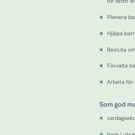
för brott el
Planera bar
Hjälpa bar
Besluta om
Förvalta b
Arbeta för
Som god ma
vardagseko
barn i uts