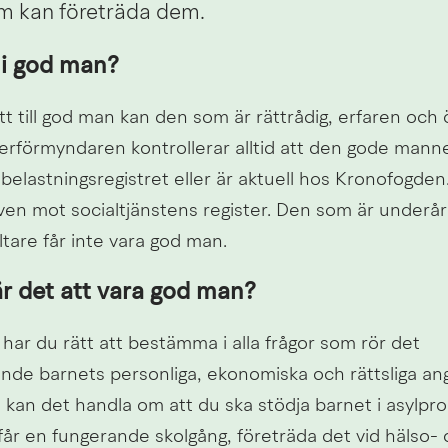
 kan företräda dem.
i god man?
t till god man kan den som är rättrådig, erfaren och öv
erförmyndaren kontrollerar alltid att den gode manne
elastningsregistret eller är aktuell hos Kronofogden. 
ven mot socialtjänstens register. Den som är underåri
altare får inte vara god man.
r det att vara god man?
ar du rätt att bestämma i alla frågor som rör det 
 barnets personliga, ekonomiska och rättsliga ang
 kan det handla om att du ska stödja barnet i asylproce
får en fungerande skolgång, företräda det vid hälso- 