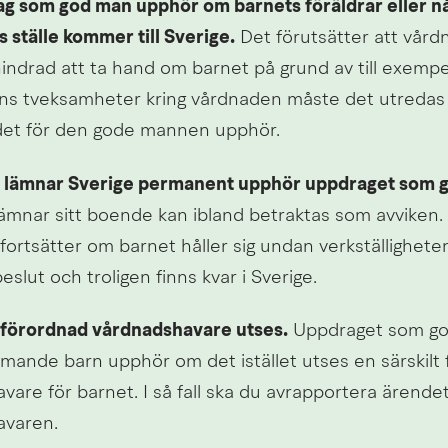
ag som god man upphör om barnets föräldrar eller n
as ställe kommer till Sverige.
 Det förutsätter att vård
hindrad att ta hand om barnet på grund av till exempe
ns tveksamheter kring vårdnaden måste det utredas 
et för den gode mannen upphör.
 lämnar Sverige permanent upphör uppdraget som 
ämnar sitt boende kan ibland betraktas som avviken.
ortsätter om barnet håller sig undan verkställigheten
eslut och troligen finns kvar i Sverige.
t förordnad vårdnadshavare utses.
 Uppdraget som god
nde barn upphör om det istället utses en särskilt 
are för barnet. I så fall ska du avrapportera ärendet 
avaren.