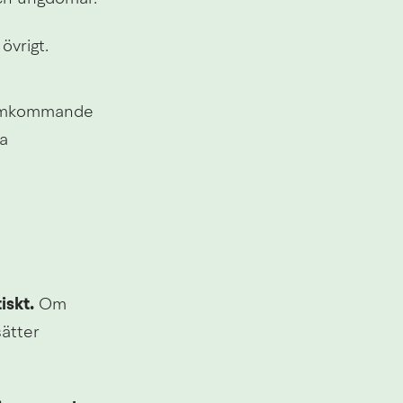
övrigt.
samkommande 
a 
iskt.
 Om 
ätter 