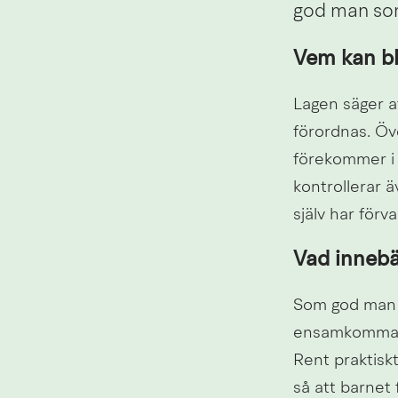
god man som
Vem kan bl
Lagen säger at
förordnas. Öv
förekommer i b
kontrollerar ä
själv har förv
Vad innebä
Som god man h
ensamkommande
Rent praktiskt
så att barnet 