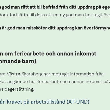
 god man rätt att bli befriad från ditt uppdrag på eg
ck fortsätta till dess att en ny god man har tagit öv
är god man missköter ditt uppdrag kan överförmynd
n om feriearbete och annan inkomst 
mmande barn)
e Västra Skaraborg har mottagit information från 
ket angående hur feriearbete och annan inkomst påv
 dagersättning.
ån kravet på arbetstillstånd (AT-UND)