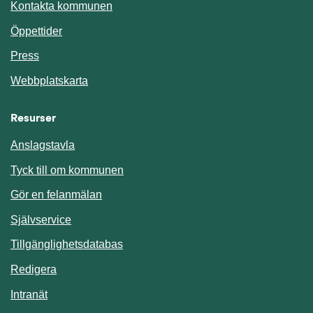
Kontakta kommunen
Öppettider
Press
Webbplatskarta
Resurser
Anslagstavla
Länk till annan webbplats.
Tyck till om kommunen
Gör en felanmälan
Länk till annan webbplats.
Självservice
Länk till annan webbplats.
Tillgänglighetsdatabas
Redigera
Länk till annan webbplats.
Intranät