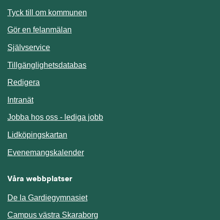
Länk till annan webbplats.
Tyck till om kommunen
Gör en felanmälan
Länk till annan webbplats.
Självservice
Länk till annan webbplats.
Tillgänglighetsdatabas
Redigera
Länk till annan webbplats.
Intranät
Jobba hos oss - lediga jobb
Länk till annan webbplats.
Lidköpingskartan
Länk till annan webbplats.
Evenemangskalender
Våra webbplatser
De la Gardiegymnasiet
Campus västra Skaraborg