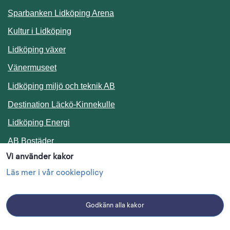
Sparbanken Lidköping Arena
Kultur i Lidköping
Lidköping växer
Vänermuseet
Lidköping miljö och teknik AB
Länk till annan webbplats.
Destination Läckö-Kinnekulle
Länk till annan webbplats.
Lidköping Energi
Länk till annan webbplats.
AB Bostäder
Vi använder kakor
Följ oss i sociala medier
Läs mer i vår cookiepolicy
Godkänn alla kakor
Facebook
Instagram
Linkedin