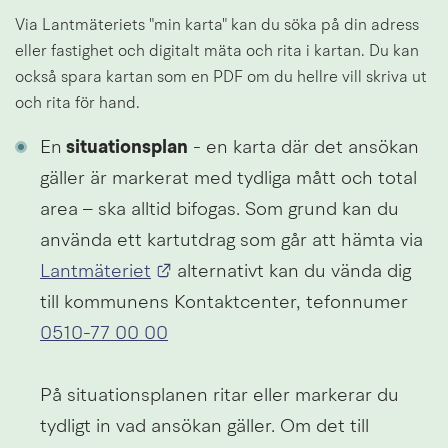
Via Lantmäteriets "min karta" kan du söka på din adress 
eller fastighet och digitalt mäta och rita i kartan. Du kan 
också spara kartan som en PDF om du hellre vill skriva ut 
och rita för hand.
En
 situationsplan
 - en karta där det ansökan 
gäller är markerat med tydliga mått och total 
area – ska alltid bifogas. Som grund kan du 
använda ett kartutdrag som går att hämta via 
Länk till annan webbplats.
Lantmäteriet
 alternativt kan du vända dig 
till kommunens Kontaktcenter, tefonnumer 
0510-77 00 00
På situationsplanen ritar eller markerar du 
tydligt in vad ansökan gäller. Om det till 