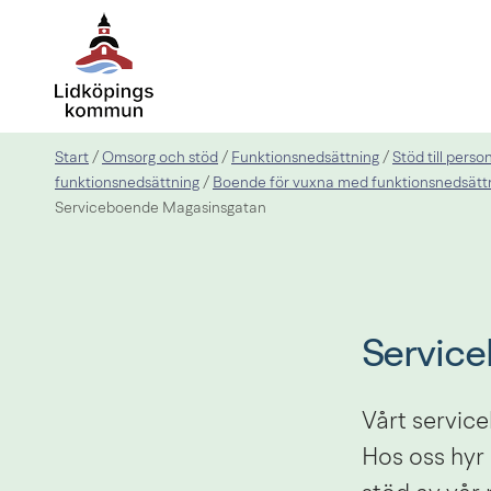
Start
Omsorg och stöd
Funktionsnedsättning
Stöd till pers
/
/
/
funktionsnedsättning
Boende för vuxna med funktionsnedsätt
/
Serviceboende Magasinsgatan
Servic
Vårt service
Hos oss hyr 