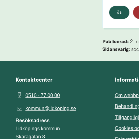
Ja
Publicerad: 
21 
Sidansvarig:
 soc
Kontaktcenter
Informat
0510 - 77 00 00
Om webbpl
Behandling
kommun@lidkoping.se
Tillgängli
Besöksadress
Cookies och
Lidköpings kommun
Skaragatan 8