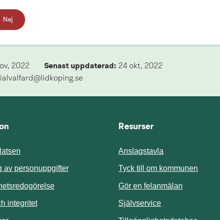
Nej
nov, 2022
Senast uppdaterad: 
24 okt, 2022
ialvalfard@lidkoping.se
ion
Resurser
atsen
Anslagstavla
Länk t
 av personuppgifter
Tyck till om kommunen
ghetsredogörelse
Gör en felanmälan
Länk till annan 
 integritet
Självservice