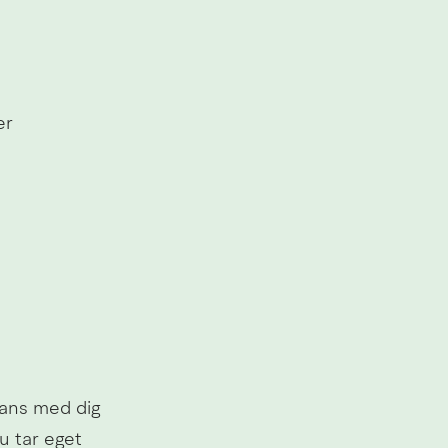
er
mans med dig 
 tar eget 