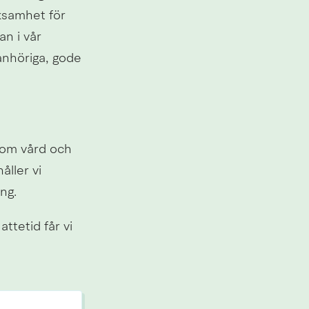
ksamhet för 
 i vår 
anhöriga, gode 
om vård och 
ller vi 
ng.
tetid får vi 