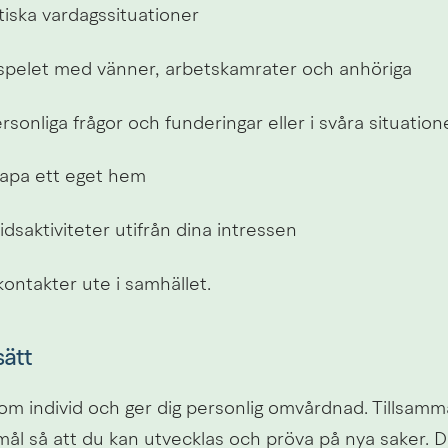
tiska vardagssituationer
spelet med vänner, arbetskamrater och anhöriga
rsonliga frågor och funderingar eller i svåra situation
kapa ett eget hem
itidsaktiviteter utifrån dina intressen
ontakter ute i samhället.
sätt
g som individ och ger dig personlig omvårdnad. Tillsam
mål så att du kan utvecklas och pröva på nya saker. Du