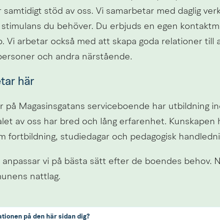
r samtidigt stöd av oss. Vi samarbetar med daglig ver
n stimulans du behöver. Du erbjuds en egen kontaktman
 Vi arbetar också med att skapa goda relationer till 
personer och andra närstående.
tar här
r på Magasinsgatans serviceboende har utbildning in
let av oss har bred och lång erfarenhet. Kunskapen hå
 fortbildning, studiedagar och pedagogisk handledni
anpassar vi på bästa sätt efter de boendes behov. Nat
unens nattlag.
ationen på den här sidan dig?