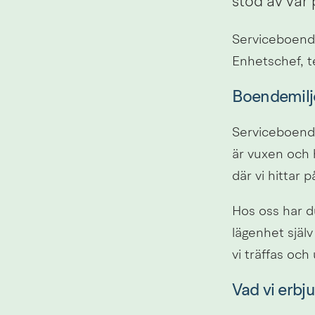
stöd av vår 
Serviceboende
Enhetschef, t
Boendemilj
Serviceboende 
är vuxen och 
där vi hittar p
Hos oss har du
lägenhet själv
vi träffas och
Vad vi erbju