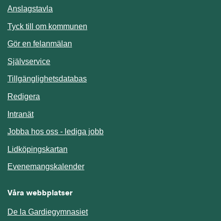
Anslagstavla
Länk till annan webbplats.
Tyck till om kommunen
Gör en felanmälan
Länk till annan webbplats.
Självservice
Länk till annan webbplats.
Tillgänglighetsdatabas
Redigera
Länk till annan webbplats.
Intranät
Jobba hos oss - lediga jobb
Länk till annan webbplats.
Lidköpingskartan
Länk till annan webbplats.
Evenemangskalender
Våra webbplatser
De la Gardiegymnasiet