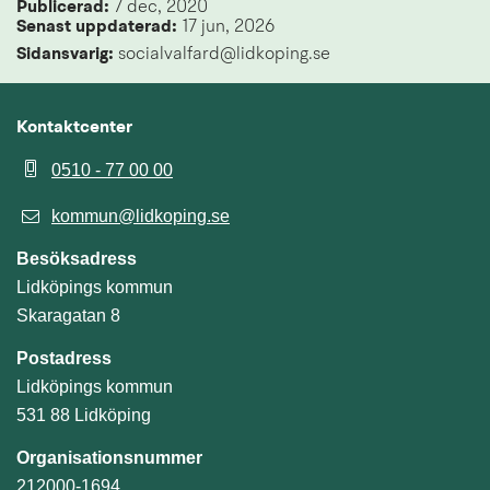
Publicerad: 
7 dec, 2020
Senast uppdaterad: 
17 jun, 2026
Sidansvarig:
 socialvalfard@lidkoping.se
Kontaktcenter
0510 - 77 00 00
kommun@lidkoping.se
Besöksadress
Lidköpings kommun
Skaragatan 8
Postadress
Lidköpings kommun
531 88 Lidköping
Organisationsnummer
212000-1694