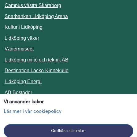
Campus västra Skaraborg
Sparbanken Lidköping Arena
Kultur i Lidköping
Lidköping växer
Vänermuseet
Lidköping miljö och teknik AB
Länk till annan webbplats.
Destination Läckö-Kinnekulle
Länk till annan webbplats.
Lidköping Energi
Länk till annan webbplats.
AB Bostäder
Vi använder kakor
Följ oss i sociala medier
Läs mer i vår cookiepolicy
Godkänn alla kakor
Facebook
Instagram
Linkedin