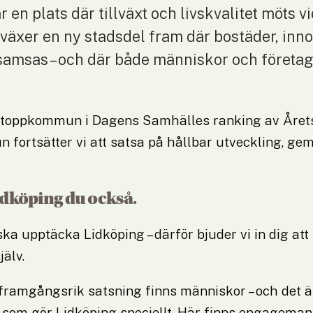
 en plats där tillväxt och livskvalitet möts v
 växer en ny stadsdel fram där bostäder, inno
samsas – och där både människor och företag 
 toppkommun i Dagens Samhälles ranking av Årets
fortsätter vi att satsa på hållbar utveckling, ge
dköping du också.
 ska upptäcka Lidköping – därför bjuder vi in dig att 
jälv.
ramgångsrik satsning finns människor – och det är
som gör Lidköping speciellt. Här finns engagemang