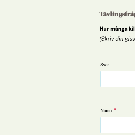
Tävlingsfrå
Hur många kil
(Skriv din gis
Svar
*
(obliga
Namn