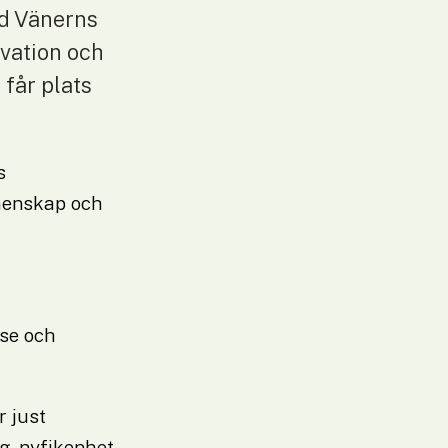
id Vänerns 
vation och 
får plats 
 
menskap och 
se och 
 just 
, nyfikenhet 