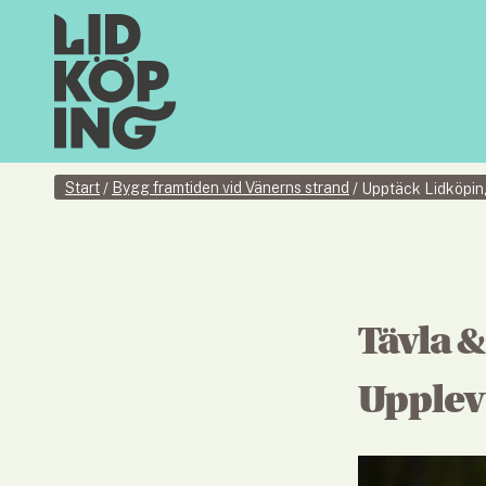
Start
Bygg framtiden vid Vänerns strand
/
/
Upptäck Lidköpin
Tävla &
Upplev e