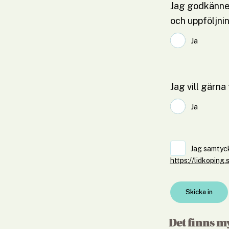
Jag godkänner
och uppföljni
Jag godkänner 
Ja
Jag vill gärna
Jag vill gärna f
Ja
Jag samtyck
https://lidkoping
Det finns m