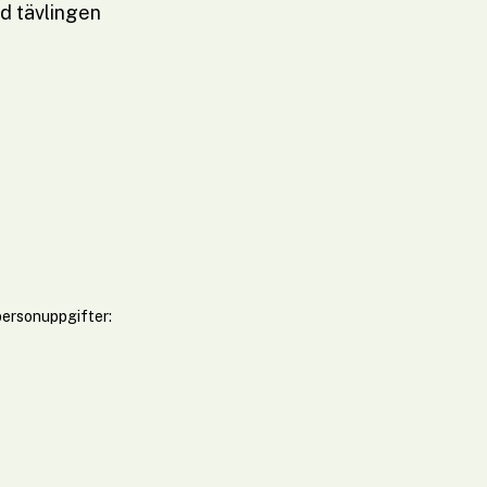
d tävlingen
ngen och uppföljning av kampanjen.
personuppgifter: