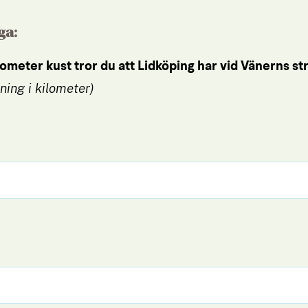
ga:
ometer kust tror du att Lidköping har vid Vänerns st
sning i kilometer)
torisk)