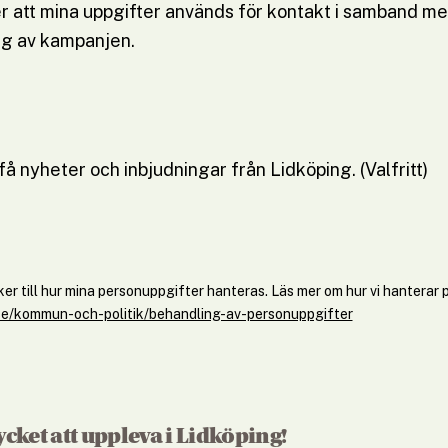
 att mina uppgifter används för kontakt i samband me
ng av kampanjen.
att mina uppgifter används för kontakt i samband med tävli
 få nyheter och inbjudningar från Lidköping. (Valfritt)
å nyheter och inbjudningar från Lidköping. (Valfritt)
er till hur mina personuppgifter hanteras. Läs mer om hur vi hanterar 
.se/kommun-och-politik/behandling-av-personuppgifter
ycket att uppleva i Lidköping!