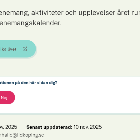
nemang, aktiviteter och upplevelser året runt
evenemangskalender.
ika livet
an webbplats.
ationen på den här sidan dig?
Nej
ov, 2025
10 nov, 2025
Senast uppdaterad: 
mhalle@lidkoping.se