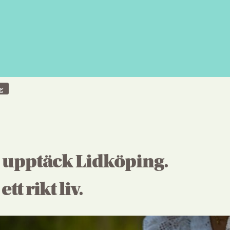
g
 upptäck Lidköping. 
tt rikt liv.