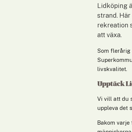
Lidköping är
strand. Här
rekreation 
att växa.
Som flerårig
Superkommun 
livskvalitet.
Upptäck Li
Vi vill att du
uppleva det s
Bakom varje f
människorna 