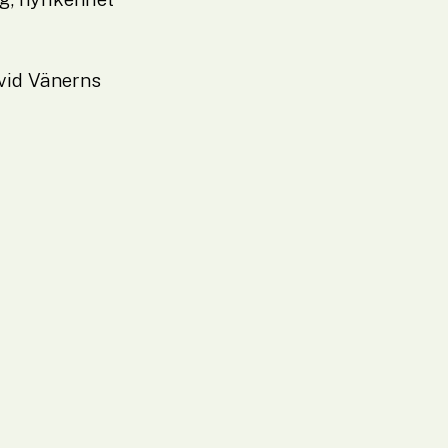
vid Vänerns 
l annan webbplats.
.