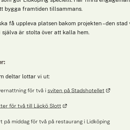
att bygga framtiden tillsammans.
u ska få uppleva platsen bakom projekten – den stad 
 själva är stolta över att kalla hem.
r:
 deltar lottar vi ut:
Länk til
ernattning för två i 
sviten på Stadshotellet
Länk till annan webbplats
ter för två till Läckö Slott
t på middag för två på restaurang i Lidköping