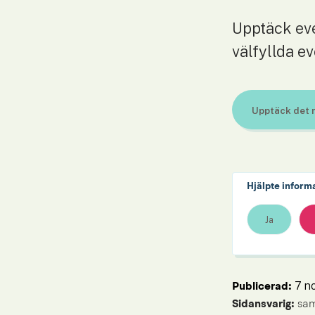
Upptäck eve
välfyllda 
Upptäck det r
Länk till ann
Hjälpte inform
Ja
7 n
Publicerad: 
Sidansvarig:
 sa