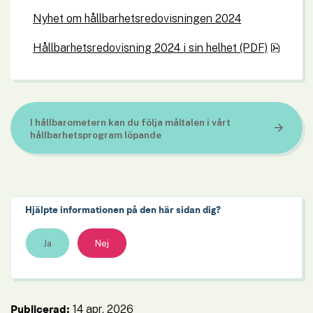
Nyhet om hållbarhetsredovisningen 2024
pdf, 3
Hållbarhetsredovisning 2024 i sin helhet (PDF)
I hållbarometern kan du följa måltalen i vårt 
hållbarhetsprogram löpande
Hjälpte informationen på den här sidan dig?
Ja
Nej
14 apr, 2026
Publicerad: 