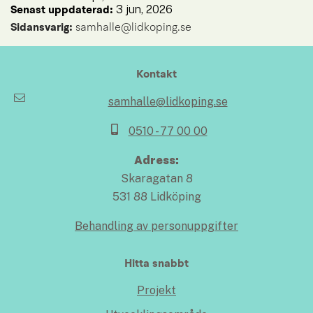
3 jun, 2026
Senast uppdaterad: 
Sidansvarig:
 samhalle@lidkoping.se
Kontakt
samhalle@lidkoping.se
0510 - 77 00 00
Adress:
Skaragatan 8
531 88 Lidköping
Behandling av personuppgifter
Hitta snabbt
Projekt