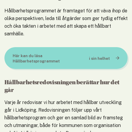
Hållbarhetsprogrammet är framtaget för att väva ihop de 
olika perspektiven, leda till åtgärder som ger tydlig effekt 
och öka takten i arbetet med att skapa ett hållbart 
samhälle.
Här kan du läsa 
i
sin
helhet
pdf, 12.2 MB.
Hållbarhetsprogrammet
Hållbarhetsredovisningen berättar hur det 
går
Varje år redovisar vi hur arbetet med hållbar utveckling 
går i Lidköping. Redovisningen följer upp vårt 
hållbarhetsprogram och ger en samlad bild av framsteg 
och utmaningar, både för kommunen som organisation 