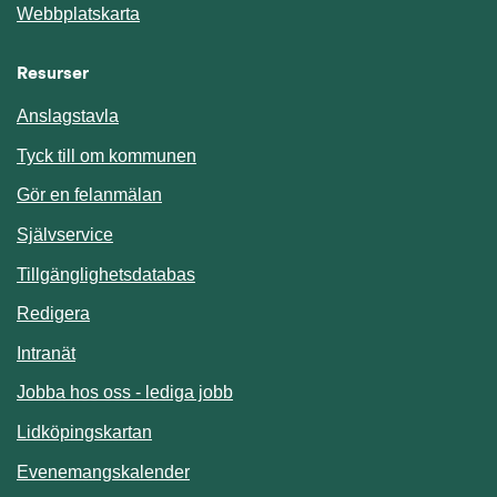
Webbplatskarta
Resurser
Anslagstavla
Länk till annan webbplats.
Tyck till om kommunen
Gör en felanmälan
Länk till annan webbplats.
Självservice
Länk till annan webbplats.
Tillgänglighetsdatabas
Redigera
Länk till annan webbplats.
Intranät
Jobba hos oss - lediga jobb
Länk till annan webbplats.
Lidköpingskartan
Länk till annan webbplats.
Evenemangskalender