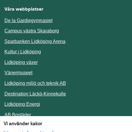
Våra webbplatser
De la Gardiegymnasiet
Campus västra Skaraborg
Sparbanken Lidköping Arena
Kultur i Lidköping
Lidköping växer
Vänermuseet
Lidköping miljö och teknik AB
Länk till annan webbplats.
Destination Läckö-Kinnekulle
Länk till annan webbplats.
Lidköping Energi
Länk till annan webbplats.
AB Bostäder
Vi använder kakor
Följ oss i sociala medier