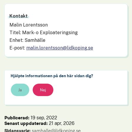
Kontakt
Malin Lorentsson
Titel: Mark- o Exploateringsing
Enhet: Samhälle
E-post:
malin.lorentsson@lidkoping.se
Hjälpte informationen på den här sidan dig?
Ja
Nej
19 sep, 2022
Publicerad: 
21 apr, 2026
Senast uppdaterad: 
Sidansvarig:
 samhalle@lidkoping.se