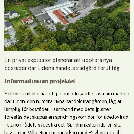
En privat exploatör planerar att uppföra nya 
bostäder där Lidens handelsträdgård förut låg.
Information om projektet
Sektor samhälle har ett planuppdrag att pröva om marken 
där Liden, den numera rivna handelsträdgården, låg är 
lämplig för bostäder. I samband med detaljplanen 
föreslås det skapas en spridningskorridor för ädellövträd 
i planområdets sydöstra del. Spridningskorridoren ska 
knyta ihop Villa Giacominaparken med Rävberget och 