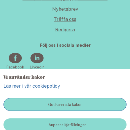
Nyhetsbrev
Träffa oss
Redigera
Följ oss i sociala medier
Facebook
Linkedin
Vi använder kakor
Läs mer i vår cookiepolicy
Godkänn alla kakor
KONTAKT
Anpassa inställningar
Lidköping växer - en webbplats inom Lidköping kommun