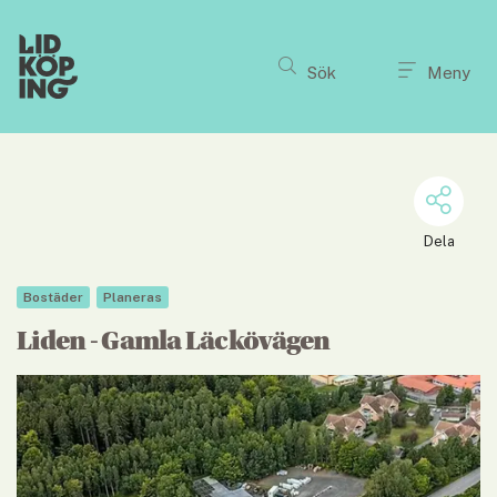
Till innehållet på sidan
Sök
Meny
Dela
Bostäder
Planeras
Liden - Gamla Läckövägen