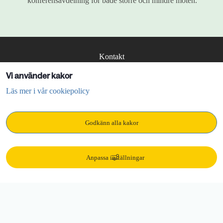
konferensavdelning för både större och mindre möten.
Kontakt
Vi använder kakor
kommun@lidkoping.se
Läs mer i vår cookiepolicy
0510 - 77 00 00
Adress:
Godkänn alla kakor
Mellbygatan 54
531 30 Lidköping
KONTAKT
Anpassa inställningar
Behandling av personuppgifter
Driftmeddelanden