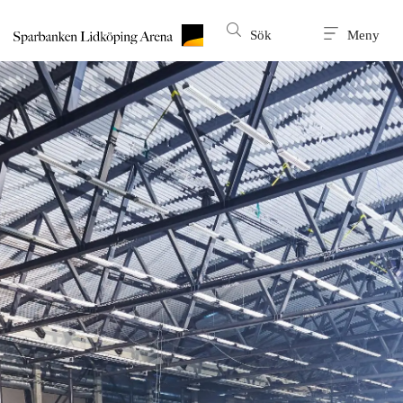
Till innehållet på sidan
Sök
Meny