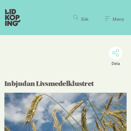
Till innehållet på sidan
Sök
Meny
Dela
Inbjudan Livsmedelklustret