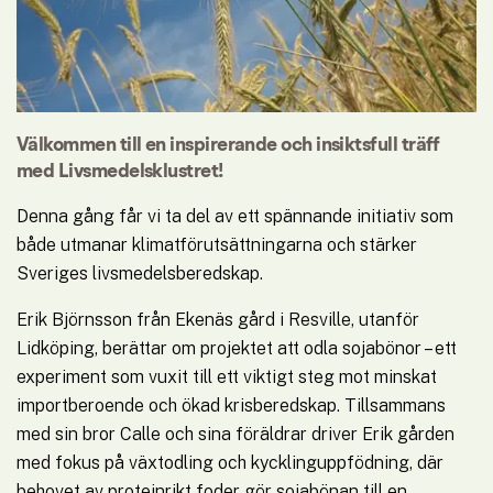
Välkommen till en inspirerande och insiktsfull träff 
med Livsmedelsklustret!
Denna gång får vi ta del av ett spännande initiativ som 
både utmanar klimatförutsättningarna och stärker 
Sveriges livsmedelsberedskap.
Erik Björnsson från Ekenäs gård i Resville, utanför 
Lidköping, berättar om projektet att odla sojabönor – ett 
experiment som vuxit till ett viktigt steg mot minskat 
importberoende och ökad krisberedskap. Tillsammans 
med sin bror Calle och sina föräldrar driver Erik gården 
med fokus på växtodling och kycklinguppfödning, där 
behovet av proteinrikt foder gör sojabönan till en 