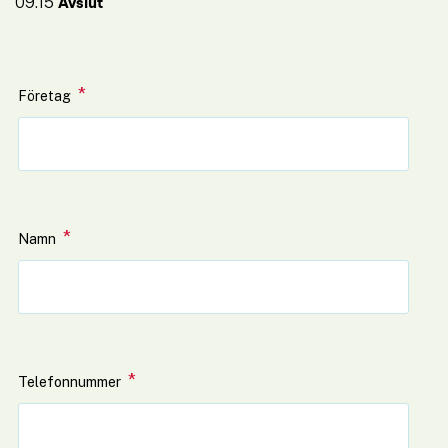
09.15 
Avslut
*
(obligatorisk)
Företag
*
(obligatorisk)
Namn
*
(obligatorisk)
Telefonnummer