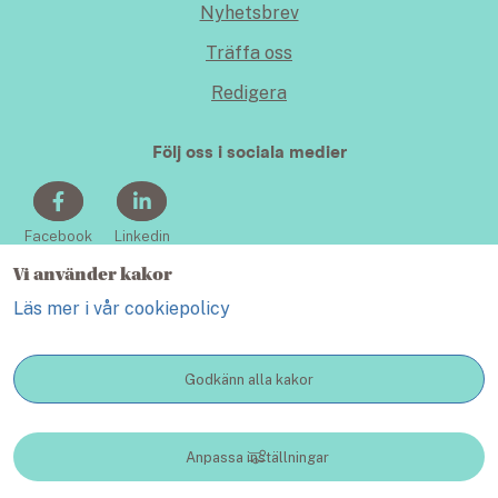
Nyhetsbrev
Träffa oss
Redigera
Följ oss i sociala medier
Facebook
Linkedin
Vi använder kakor
Läs mer i vår cookiepolicy
Godkänn alla kakor
KONTAKT
Anpassa inställningar
Lidköping växer - en webbplats inom Lidköping kommun