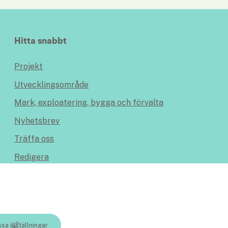
Hitta snabbt
Projekt
Utvecklingsområde
Mark, exploatering, bygga och förvalta
Nyhetsbrev
Träffa oss
Redigera
växer - en webbplats inom Lidköping kommun
sa inställningar