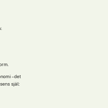
.
orm.
omi – det 
sens själ: