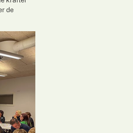
e krafter 
r de 