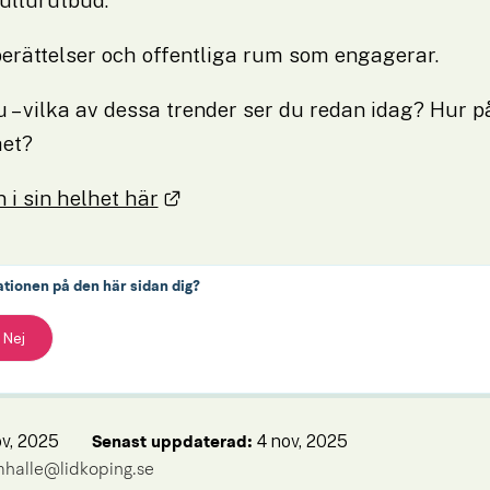
 berättelser och offentliga rum som engagerar.
 – vilka av dessa trender ser du redan idag? Hur p
et?
Länk till annan webbplats.
 i sin helhet här
ationen på den här sidan dig?
Nej
ov, 2025
4 nov, 2025
Senast uppdaterad: 
mhalle@lidkoping.se