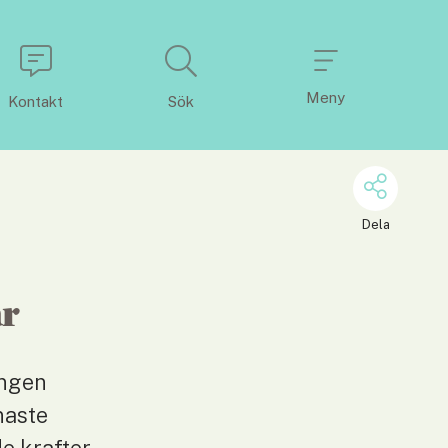
Meny
Kontakt
Sök
Dela
ar
ngen 
aste 