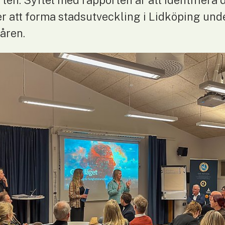
en. Syftet med rapporten är att identifiera d
att forma stadsutveckling i Lidköping unde
åren.