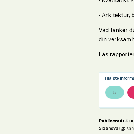
• Arkitektur,
Vad tänker du
din verksamh
Läs rapporten
Hjälpte inform
Ja
4 n
Publicerad: 
Sidansvarig:
 sa