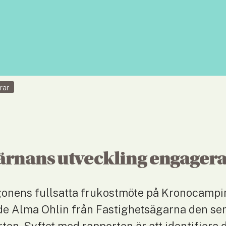
rar
ärnans utveckling engager
onens fullsatta frukostmöte på Kronocampi
e Alma Ohlin från Fastighetsägarna den sen