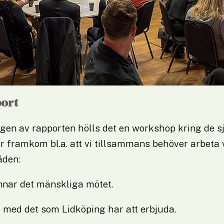
ort
gen av rapporten hölls det en workshop kring de sju
r framkom bl.a. att vi tillsammans behöver arbeta 
åden:
nnar det mänskliga mötet.
e med det som Lidköping har att erbjuda.