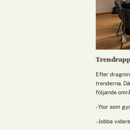
Trendrapp
Efter dragnin
trenderna. Dä
följande omr
- Ytor som gy
- Jobba vidar