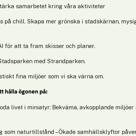
stärka samarbetet kring våra aktiviteter
s på chill. Skapa mer grönska i stadskärnan, mysiga
AI för att ta fram skisser och planer.
 Stadsparken med Strandparken.
astiskt fina miljöer som vi ska värna om.
att hålla ögonen på:
 goda livet i miniatyr: Bekväma, avkopplande miljöer 
ng som naturtillstånd – Ökade samhällsklyftor påver