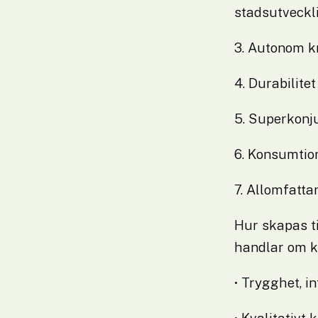
stadsutveckl
3. Autonom kr
4. Durabilite
5. Superkonjun
6. Konsumtio
7. Allomfatta
Hur skapas ti
handlar om ku
• Trygghet, i
• Kvalitativt 