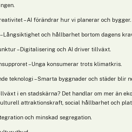
ingen.
eativitet – AI förändrar hur vi planerar och bygger.
t – Långsiktighet och hållbarhet bortom dagens krav
ktur – Digitalisering och AI driver tillväxt.
nsupproret – Unga konsumerar trots klimatkris.
nde teknologi – Smarta byggnader och städer blir n
llväxt i en stadskärna? Det handlar om mer än ekon
lturell attraktionskraft, social hållbarhet och plat
ntegration och minskad segregation.
kulturutbud.