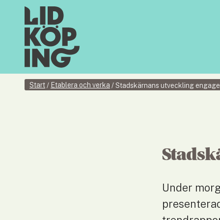
Start
Etablera och verka
/
/
Stadskärnans utveckling engage
Stadsk
Under morg
presenterad