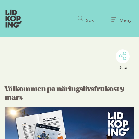
Till innehållet på sidan
Sök
Meny
Dela
Välkommen på näringslivsfrukost 9 
mars