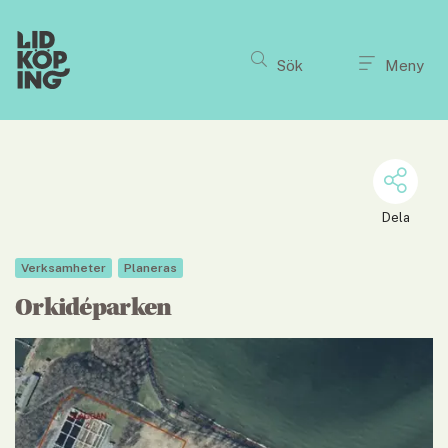
Till innehållet på sidan
Sök
Meny
Dela
Verksamheter
Planeras
Orkidéparken