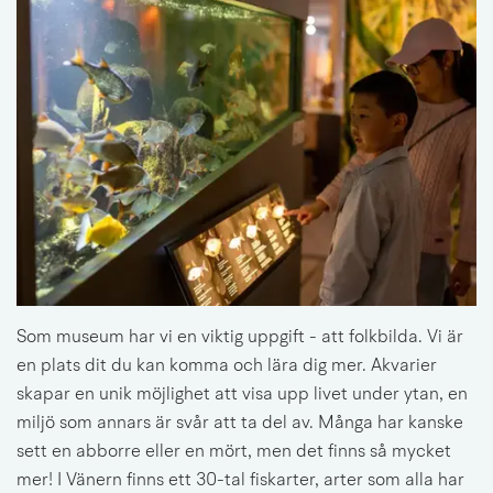
Som museum har vi en viktig uppgift - att folkbilda. Vi är 
en plats dit du kan komma och lära dig mer. Akvarier 
skapar en unik möjlighet att visa upp livet under ytan, en 
miljö som annars är svår att ta del av. Många har kanske 
sett en abborre eller en mört, men det finns så mycket 
mer! I Vänern finns ett 30-tal fiskarter, arter som alla har 