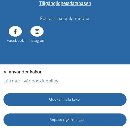
Länk till annan web
Tillgänglighetsdatabasen
Följ oss i sociala medier
Facebook
Instagram
Vi använder kakor
Läs mer i vår cookiepolicy
Godkänn alla kakor
KONTAKT
Anpassa inställningar
Vänermuseet - en webbplats inom Lidköping kommun