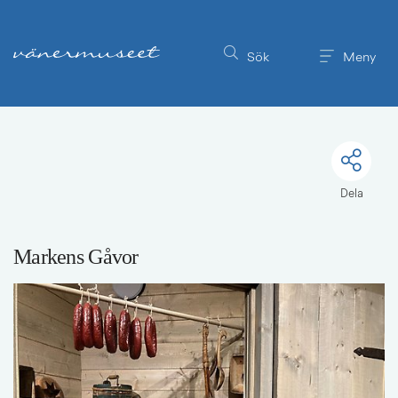
Till innehållet på sidan
Sök
Meny
Dela
Markens Gåvor