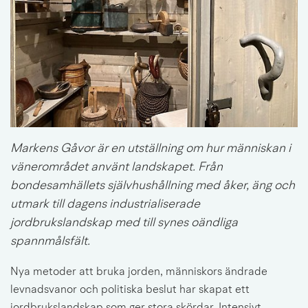
Markens Gåvor 
är en utställning om hur människan i 
vänerområdet använt landskapet. Från 
bondesamhällets självhushållning med åker, äng och 
utmark till dagens industrialiserade 
jordbrukslandskap med till synes oändliga 
spannmålsfält.
Nya metoder att bruka jorden, människors ändrade 
levnadsvanor och politiska beslut har skapat ett 
jordbrukslandskap som ger stora skördar. Intensivt 