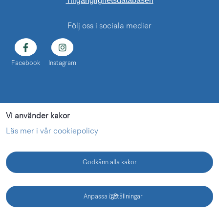
Tillgänglighetsdatabasen
Följ oss i sociala medier
Facebook
Instagram
Vi använder kakor
Läs mer i vår cookiepolicy
Godkänn alla kakor
KONTAKT
Anpassa inställningar
Vänermuseet - en webbplats inom Lidköping kommun