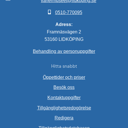
vanermuseet@lidkoping.se
0510-770095
Adress:
Framnäsvägen 2
53160 LIDKÖPING
Behandling av personuppgifter
Hitta snabbt
Öppettider och priser
Besök oss
Kontaktuppgifter
Tillgänglighetsredogörelse
Redigera
Länk till annan web