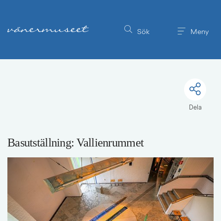
Till innehållet på sidan
Sök
Meny
Dela
Basutställning: Vallienrummet